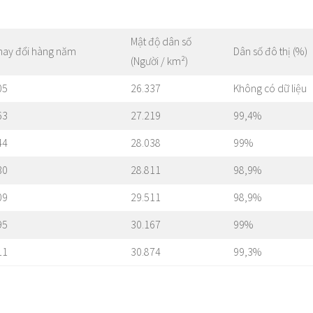
Mật độ dân số
hay đổi hàng năm
Dân số đô thị (%)
(Người / km²)
05
26.337
Không có dữ liệu
63
27.219
99,4%
44
28.038
99%
30
28.811
98,9%
09
29.511
98,9%
95
30.167
99%
11
30.874
99,3%