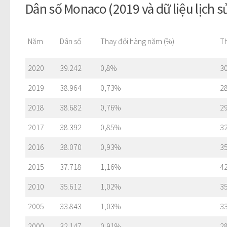
Dân số Monaco (2019 và dữ liệu lịch s
Năm
Dân số
Thay đổi hàng năm (%)
T
2020
39.242
0,8%
3
2019
38.964
0,73%
2
2018
38.682
0,76%
2
2017
38.392
0,85%
3
2016
38.070
0,93%
3
2015
37.718
1,16%
4
2010
35.612
1,02%
3
2005
33.843
1,03%
3
2000
32.147
0,91%
2