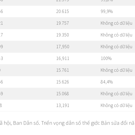
56
20.615
99,9%
21
19.757
Không có dữ liệu
17
19.350
Không có dữ liệu
09
17,950
Không có dữ liệu
43
16,911
100%
0
15.761
Không có dữ liệu
66
15.626
84,4%
59
15.068
Không có dữ liệu
8
13,191
Không có dữ liệu
ã hội, Ban Dân số. Triển vọng dân số thế giới: Bản sửa đổi n