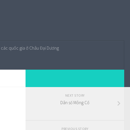
 các quốc gia ở Châu Đại Dương
NEXT STORY
Dân số Mông Cổ
PREVIOUS STORY