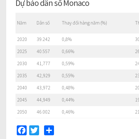
Dự báo dân số Monaco
Năm
Dân số
Thay đổi hàng năm (%)
T
2020
39.242
0,8%
3
2025
40.557
0,66%
2
2030
41,777
0,59%
2
2035
42,929
0,55%
2
2040
43,972
0,48%
2
2045
44,949
0,44%
1
2050
46.002
0,46%
2
Facebook
Twitter
Share