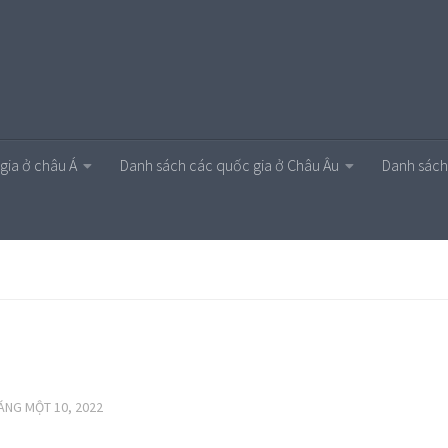
gia ở châu Á
Danh sách các quốc gia ở Châu Âu
Danh sách
ÁNG MỘT 10, 2022