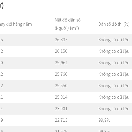
ử)
Mật độ dân số
hay đổi hàng năm
Dân số đô thị (%)
(Người / km²)
05
26.337
Không có dữ liệu
82
26.150
Không có dữ liệu
90
25,961
Không có dữ liệu
22
25.766
Không có dữ liệu
52
25.550
Không có dữ liệu
21
25.314
Không có dữ liệu
54
23.901
Không có dữ liệu
39
22.713
99,9%
86
21.575
99,8%