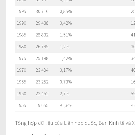
1995
30.716
0,85%
2
1990
29.438
0,42%
1
1985
28.832
1,51%
4
1980
26.745
1,2%
3
1975
25.198
1,42%
3
1970
23.484
0,17%
4
1965
23.282
0,73%
1
1960
22.452
2,7%
5
1955
19.655
-0,34%
-6
Tổng hợp dữ liệu của Liên hợp quốc, Ban Kinh tế và X