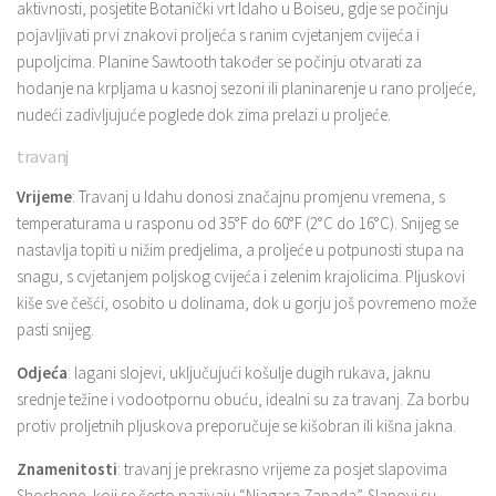
aktivnosti, posjetite Botanički vrt Idaho u Boiseu, gdje se počinju
pojavljivati ​​prvi znakovi proljeća s ranim cvjetanjem cvijeća i
pupoljcima. Planine Sawtooth također se počinju otvarati za
hodanje na krpljama u kasnoj sezoni ili planinarenje u rano proljeće,
nudeći zadivljujuće poglede dok zima prelazi u proljeće.
travanj
Vrijeme
: Travanj u Idahu donosi značajnu promjenu vremena, s
temperaturama u rasponu od 35°F do 60°F (2°C do 16°C). Snijeg se
nastavlja topiti u nižim predjelima, a proljeće u potpunosti stupa na
snagu, s cvjetanjem poljskog cvijeća i zelenim krajolicima. Pljuskovi
kiše sve češći, osobito u dolinama, dok u gorju još povremeno može
pasti snijeg.
Odjeća
: lagani slojevi, uključujući košulje dugih rukava, jaknu
srednje težine i vodootpornu obuću, idealni su za travanj. Za borbu
protiv proljetnih pljuskova preporučuje se kišobran ili kišna jakna.
Znamenitosti
: travanj je prekrasno vrijeme za posjet slapovima
Shoshone, koji se često nazivaju “Niagara Zapada”. Slapovi su