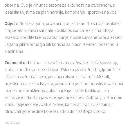
oborina. Ovo je vrhunac sezone za aktivnosti na otvorenom, s
idealnim uvjetima za planinarenje, kampiranje i sportove na vodi.
Odjeća
: Nosite laganu, prozračnu odjeću kao što su kratke hlače,
majice bez rukava i sandale. Zaštita od sunca je ključna, stoga
svakako koristite kremu za sunčanje, nosite sunčane naočale i šešir.
Lagana jakna bi mogla biti korisna za hladnije večeri, posebno u
planinama.
Znamenitosti
: srpanj je savršen za istraživanje jezera sjevernog
Idaha, kao što su jezero Coeur d’Alene i jezero Priest, gdje možete
uživati ​​u vožnji čamcem, pecanju i plivanju. Područje McCall,
smješteno na jezeru Payette, popularno je ljetno odredište koje nudi
razne vodene aktivnosti, planinarenje i brdski biciklizam. Za
jedinstveno iskustvo posjetite pješčane dine St. Anthony u istočnom
Idahu, gdje možete voziti ATV-ove, kampirati pod zvijezdama i
istraživati ​​goleme dine koje se uzdižu do 400 stopa visoko.
kolovoz