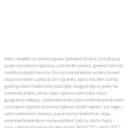
Idaho, smješten na sjeverozapadu Sjedinjenih Država, poznat je po
svojim raznolikim krajolicima, od krševitih planina i golemih šuma do
visokih pustinjskih ravnica. Ova raznolikost terena rezultira širokim
rasponom klime u cijeloj državi. Općenito, Idaho ima četiri različita
godišnja doba: hladne zime, topla ljeta i blaga proljeća i jeseni. Na
vremenske prilike u državi utječu njezina nadmorska visina i
geografska obilježja, s planinskim područjima s nižim temperaturama
i značajnim snježnim oborinama tijekom zimskih mjeseci, dok regije s
nižim nadmorskim visinama, poput ravnice Snake River, imaju
umjerenije temperature i manje padalina. Ljeta su obično topla i
suha, s temperaturama koje često dosežu 80s°F (27°C) i 90s°F (32°C),