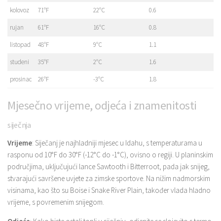
kolovoz
71°F
22°C
0.6
rujan
61°F
16°C
0.8
listopad
48°F
9°C
1.1
studeni
35°F
2°C
1.6
prosinac
26°F
-3°C
1.8
Mjesečno vrijeme, odjeća i znamenitosti
siječnja
Vrijeme
: Siječanj je najhladniji mjesec u Idahu, s temperaturama u
rasponu od 10°F do 30°F (-12°C do -1°C), ovisno o regiji. U planinskim
područjima, uključujući lance Sawtooth i Bitterroot, pada jak snijeg,
stvarajući savršene uvjete za zimske sportove. Na nižim nadmorskim
visinama, kao što su Boise i Snake River Plain, također vlada hladno
vrijeme, s povremenim snijegom.