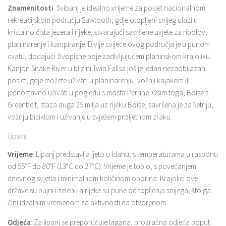
Znamenitosti
: Svibanj je idealno vrijeme za posjet nacionalnom
rekreacijskom području Sawtooth, gdje otopljeni snijeg ulazi u
kristalno čista jezera i rijeke, stvarajući savršene uvjete za ribolov,
planinarenje i kampiranje. Divlje cvijeće ovog područja je u punom
cvatu, dodajući živopisne boje zadivljujućem planinskom krajoliku.
Kanjon Snake River u blizini Twin Fallsa još je jedan nezaobilazan
posjet, gdje možete uživati ​​u planinarenju, vožnji kajakom ili
jednostavno uživati ​​u pogledu s mosta Perrine. Osim toga, Boise’s
Greenbelt, staza duga 25 milja uz rijeku Boise, savršena je za šetnju,
vožnju biciklom i uživanje u svježem proljetnom zraku.
lipanj
Vrijeme
: Lipanj predstavlja ljeto u Idahu, s temperaturama u rasponu
od 55°F do 80°F (13°C do 27°C). Vrijeme je toplo, s povećanjem
dnevnog svjetla i minimalnom količinom oborina. Krajolici ove
države su bujni i zeleni, a rijeke su pune od topljenja snijega, što ga
čini idealnim vremenom za aktivnosti na otvorenom.
Odjeća
: Za lipanj se preporučuje lagana, prozračna odjeća poput