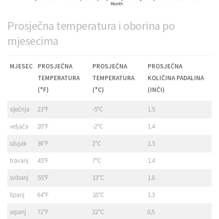
Prosječna temperatura i oborina po
mjesecima
MJESEC
PROSJEČNA
PROSJEČNA
PROSJEČNA
TEMPERATURA
TEMPERATURA
KOLIČINA PADALINA
(°F)
(°C)
(INČI)
siječnja
23°F
-5°C
1.5
veljača
28°F
-2°C
1.4
ožujak
36°F
2°C
1.5
travanj
45°F
7°C
1.4
svibanj
55°F
13°C
1.8
lipanj
64°F
18°C
1.3
srpanj
72°F
22°C
0,5