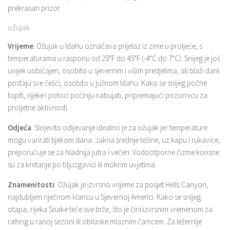
prekrasan prizor.
ožujak
Vrijeme
: Ožujak u Idahu označava prijelaz iz zime u proljeće, s
temperaturama u rasponu od 25°F do 45°F (-4°C do 7°C). Snijeg je još
uvijek uobičajen, osobito u sjevernim i višim predjelima, ali blaži dani
postaju sve češći, osobito u južnom Idahu. Kako se snijeg počne
topiti, rijeke i potoci počinju nabujati, pripremajući pozornicu za
proljetne aktivnosti.
Odjeća
: Slojevito odijevanje idealno je za ožujak jer temperature
mogu varirati tijekom dana. Jakna srednje težine, uz kapu i rukavice,
preporučuje se za hladnija jutra i večeri. Vodootporne čizme korisne
su za kretanje po bljuzgavici ili mokrim uvjetima.
Znamenitosti
: Ožujak je izvrsno vrijeme za posjet Hells Canyon,
najdubljem riječnom klancu u Sjevernoj Americi. Kako se snijeg
otapa, rijeka Snake teče sve brže, što je čini izvrsnim vremenom za
rafting u ranoj sezoni ili obilaske mlaznim čamcem. Za ležernije