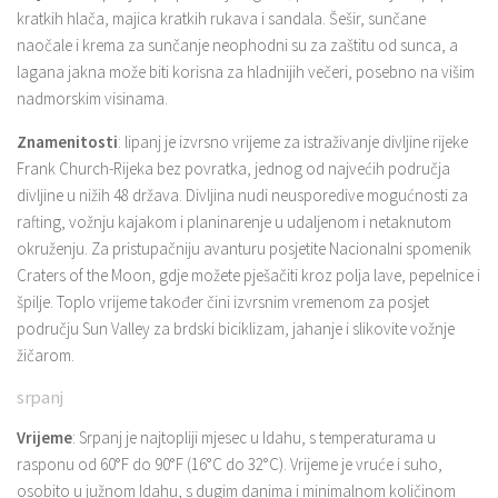
kratkih hlača, majica kratkih rukava i sandala. Šešir, sunčane
naočale i krema za sunčanje neophodni su za zaštitu od sunca, a
lagana jakna može biti korisna za hladnijih večeri, posebno na višim
nadmorskim visinama.
Znamenitosti
: lipanj je izvrsno vrijeme za istraživanje divljine rijeke
Frank Church-Rijeka bez povratka, jednog od najvećih područja
divljine u nižih 48 država. Divljina nudi neusporedive mogućnosti za
rafting, vožnju kajakom i planinarenje u udaljenom i netaknutom
okruženju. Za pristupačniju avanturu posjetite Nacionalni spomenik
Craters of the Moon, gdje možete pješačiti kroz polja lave, pepelnice i
špilje. Toplo vrijeme također čini izvrsnim vremenom za posjet
području Sun Valley za brdski biciklizam, jahanje i slikovite vožnje
žičarom.
srpanj
Vrijeme
: Srpanj je najtopliji mjesec u Idahu, s temperaturama u
rasponu od 60°F do 90°F (16°C do 32°C). Vrijeme je vruće i suho,
osobito u južnom Idahu, s dugim danima i minimalnom količinom