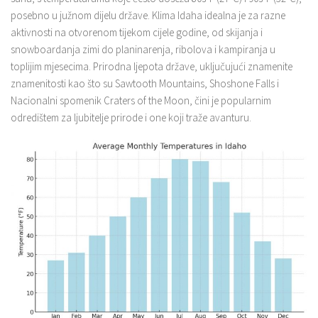
posebno u južnom dijelu države. Klima Idaha idealna je za razne
aktivnosti na otvorenom tijekom cijele godine, od skijanja i
snowboardanja zimi do planinarenja, ribolova i kampiranja u
toplijim mjesecima. Prirodna ljepota države, uključujući znamenite
znamenitosti kao što su Sawtooth Mountains, Shoshone Falls i
Nacionalni spomenik Craters of the Moon, čini je popularnim
odredištem za ljubitelje prirode i one koji traže avanturu.