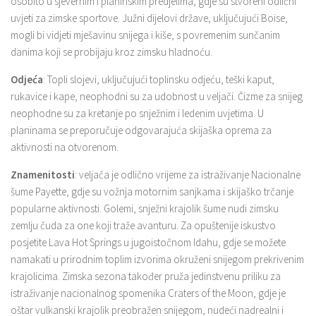
osobito u sjevernim i planinskim predjelima, gdje su stvoreni odlični
uvjeti za zimske sportove. Južni dijelovi države, uključujući Boise,
mogli bi vidjeti mješavinu snijega i kiše, s povremenim sunčanim
danima koji se probijaju kroz zimsku hladnoću.
Odjeća
: Topli slojevi, uključujući toplinsku odjeću, teški kaput,
rukavice i kape, neophodni su za udobnost u veljači. Čizme za snijeg
neophodne su za kretanje po snježnim i ledenim uvjetima. U
planinama se preporučuje odgovarajuća skijaška oprema za
aktivnosti na otvorenom.
Znamenitosti
: veljača je odlično vrijeme za istraživanje Nacionalne
šume Payette, gdje su vožnja motornim sanjkama i skijaško trčanje
popularne aktivnosti. Golemi, snježni krajolik šume nudi zimsku
zemlju čuda za one koji traže avanturu. Za opuštenije iskustvo
posjetite Lava Hot Springs u jugoistočnom Idahu, gdje se možete
namakati u prirodnim toplim izvorima okruženi snijegom prekrivenim
krajolicima. Zimska sezona također pruža jedinstvenu priliku za
istraživanje nacionalnog spomenika Craters of the Moon, gdje je
oštar vulkanski krajolik preobražen snijegom, nudeći nadrealni i