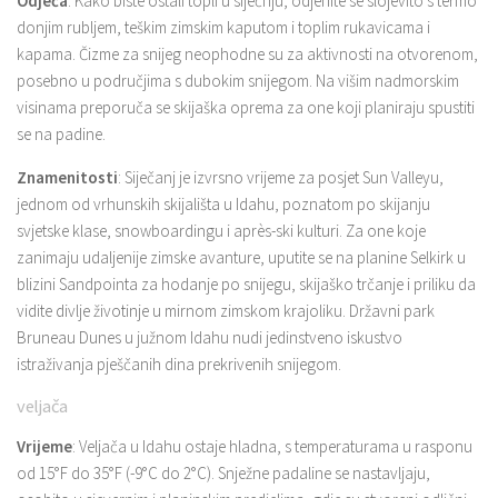
Odjeća
: Kako biste ostali topli u siječnju, odjenite se slojevito s termo
donjim rubljem, teškim zimskim kaputom i toplim rukavicama i
kapama. Čizme za snijeg neophodne su za aktivnosti na otvorenom,
posebno u područjima s dubokim snijegom. Na višim nadmorskim
visinama preporuča se skijaška oprema za one koji planiraju spustiti
se na padine.
Znamenitosti
: Siječanj je izvrsno vrijeme za posjet Sun Valleyu,
jednom od vrhunskih skijališta u Idahu, poznatom po skijanju
svjetske klase, snowboardingu i après-ski kulturi. Za one koje
zanimaju udaljenije zimske avanture, uputite se na planine Selkirk u
blizini Sandpointa za hodanje po snijegu, skijaško trčanje i priliku da
vidite divlje životinje u mirnom zimskom krajoliku. Državni park
Bruneau Dunes u južnom Idahu nudi jedinstveno iskustvo
istraživanja pješčanih dina prekrivenih snijegom.
veljača
Vrijeme
: Veljača u Idahu ostaje hladna, s temperaturama u rasponu
od 15°F do 35°F (-9°C do 2°C). Snježne padaline se nastavljaju,