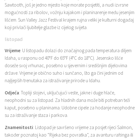
Sawtooth, još je jedno mjesto koje morate posjetiti, a nudi izvrsne
mogućnosti za ribolov, vožnju kajakom i planinarenje među jesenjim
lišćem. Sun Valley Jazz Festival krajem rujna veliki je kulturni događaj
koji privlači ljubitelje glazbe iz cijelog svijeta.
listopad
Vrijeme
: U listopadu dolazi do značajnog pada temperatura diljem
Idaha, u rasponu od 40°F do 65°F (4°C do 18°C). Jesensko lišće
doseže svoj vrhunac, posebno u sjevernim i središnjim dijelovima
države. Vrijeme je obično suho i sunčano, što ga čini jednim od
najljepših trenutaka za istraživanje prirode u Idahu.
Odjeća
: Topliji slojevi, uključujući veste, jakne i duge hlače,
neophodni su za listopad. Za hladnih dana može biti potreban teži
kaput, posebno u planinama. Udobne cipele za hodanje neophodne
su za istraživanje staza i parkova.
Znamenitosti
: Listopad je savršeno vrijeme za posjet rijeci Salmon,
također poznatoj kao “Rijeka bez povratka”, za avanturu raftinga ili