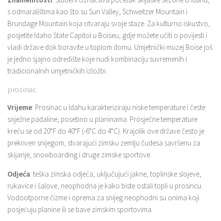
s odmaralištima kao što su Sun Valley, Schweitzer Mountain i
Brundage Mountain koja otvaraju svoje staze. Za kulturno iskustvo,
posjetite Idaho State Capitol u Boiseu, gdje možete učiti o povijesti i
vladi države dok boravite u toplom domu. Umjetnički muzej Boise još
je jedno sjajno odredište koje nudi kombinaciju suvremenih i
tradicionalnih umjetničkih izložbi.
prosinac
Vrijeme
: Prosinac u Idahu karakteriziraju niske temperature i česte
snježne padaline, posebno u planinama. Prosječne temperature
kreću se od 20°F do 40°F (-6°C do 4°C). Krajolik ove države često je
prekriven snijegom, stvarajući zimsku zemlju čudesa savršenu za
skijanje, snowboarding i druge zimske sportove.
Odjeća
: teška zimska odjeća, uključujući jakne, toplinske slojeve,
rukavice i šalove, neophodna je kako biste ostali topli u prosincu.
Vodootporne čizme i oprema za snijeg neophodni su onima koji
posjećuju planine ili se bave zimskim sportovima.