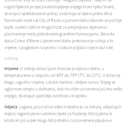
najjači tijekom proljeća kada topljenje snijega hrani rijeku Snake,
stvarajući spektakularan prikaz vode koja se slijeva preko litica.
Nacionalni rezervat City of Rocks u južnom Idahu također se počinje
topiti, nudeći odlične mogućnosti za penjanje po stijenama i
planinarenje među jedinstvenim granitnim formacijama. Slikovita
staza Coeur d’Alene u sjevernom Idahu prekrasna je vožnja u to
vrijeme, s pogledom na jezero i cvatuće poljsko cvijeće duž rute.
svibanj
Vrijeme
: U svibnju dolazi puni dolazak proljeća u Idaho, s
temperaturama u rasponu od 45°F do 70°F (7°C do 21°C). U državi je
blago, ugodno vrijeme, s dužim danima i obiljem sunca. Snijeg se
uglavnom otopio u dolinama, dok na višim uzvisinama još ima nešto
snijega, stvarajući upečatljiv kontrast u krajoliku.
Odjeća
: Lagana, prozračna odjeća idealna je za svibanj, uključujući
majice, lagane jakne i udobne cipele za hodanje. Kišna jakna ili
kišobran još uvijek mogu biti potrebni za povremene pljuskove.