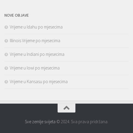
NOVE OBJAVE
Vrijeme u Idahu po mjesecima
Illinois Vrijeme po mjesecima
Vrijeme u Indiani po mjesecima
Vrijeme u Iowi po mjesecima
Vrijeme u Kansasu po mjesecima
Sve zemlje svijeta
© 2024. Sva prava pridržana.