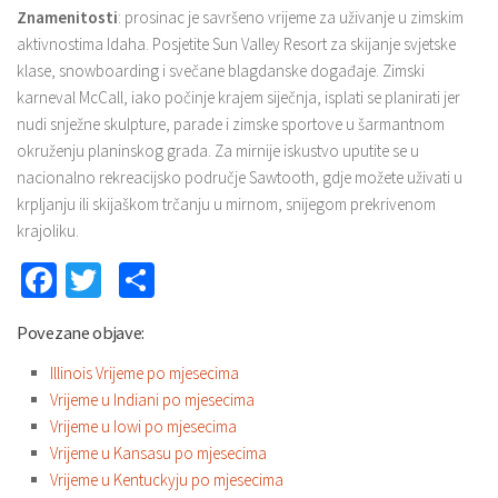
Znamenitosti
: prosinac je savršeno vrijeme za uživanje u zimskim
aktivnostima Idaha. Posjetite Sun Valley Resort za skijanje svjetske
klase, snowboarding i svečane blagdanske događaje. Zimski
karneval McCall, iako počinje krajem siječnja, isplati se planirati jer
nudi snježne skulpture, parade i zimske sportove u šarmantnom
okruženju planinskog grada. Za mirnije iskustvo uputite se u
nacionalno rekreacijsko područje Sawtooth, gdje možete uživati ​​u
krpljanju ili skijaškom trčanju u mirnom, snijegom prekrivenom
krajoliku.
Facebook
Twitter
Share
Povezane objave:
Illinois Vrijeme po mjesecima
Vrijeme u Indiani po mjesecima
Vrijeme u Iowi po mjesecima
Vrijeme u Kansasu po mjesecima
Vrijeme u Kentuckyju po mjesecima