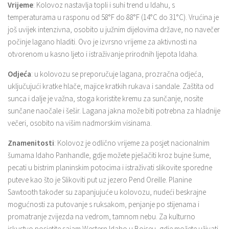
Vrijeme
: Kolovoz nastavlja topli i suhi trend u Idahu, s
temperaturama u rasponu od 58°F do 88°F (14°C do 31°C). Vrućina je
još uvijek intenzivna, osobito u južnim dijelovima države, no navečer
počinje lagano hladiti. Ovo je izvrsno vrijeme za aktivnosti na
otvorenom u kasno ljeto i istraživanje prirodnih ljepota Idaha.
Odjeća
: u kolovozu se preporučuje lagana, prozračna odjeća,
uključujući kratke hlače, majice kratkih rukava i sandale. Zaštita od
sunca i dalje je važna, stoga koristite kremu za sunčanje, nosite
sunčane naočale i šešir. Lagana jakna može biti potrebna za hladnije
večeri, osobito na višim nadmorskim visinama.
Znamenitosti
: Kolovoz je odlično vrijeme za posjet nacionalnim
šumama Idaho Panhandle, gdje možete pješačiti kroz bujne šume,
pecati u bistrim planinskim potocima i istraživati ​​slikovite sporedne
puteve kao što je Slikoviti put uz jezero Pend Oreille. Planine
Sawtooth također su zapanjujuće u kolovozu, nudeći beskrajne
mogućnosti za putovanje s ruksakom, penjanje po stijenama i
promatranje zvijezda na vedrom, tamnom nebu. Za kulturno
iskustvo posjetite sajam Western Idaho u Boiseu, gdje možete uživati ​​