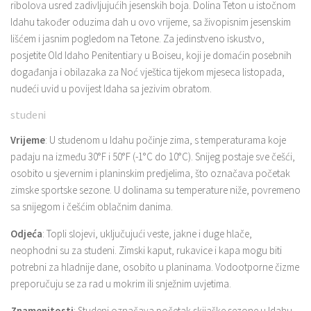
ribolova usred zadivljujućih jesenskih boja. Dolina Teton u istočnom
Idahu također oduzima dah u ovo vrijeme, sa živopisnim jesenskim
lišćem i jasnim pogledom na Tetone. Za jedinstveno iskustvo,
posjetite Old Idaho Penitentiary u Boiseu, koji je domaćin posebnih
događanja i obilazaka za Noć vještica tijekom mjeseca listopada,
nudeći uvid u povijest Idaha sa jezivim obratom.
studeni
Vrijeme
: U studenom u Idahu počinje zima, s temperaturama koje
padaju na između 30°F i 50°F (-1°C do 10°C). Snijeg postaje sve češći,
osobito u sjevernim i planinskim predjelima, što označava početak
zimske sportske sezone. U dolinama su temperature niže, povremeno
sa snijegom i češćim oblačnim danima.
Odjeća
: Topli slojevi, uključujući veste, jakne i duge hlače,
neophodni su za studeni. Zimski kaput, rukavice i kapa mogu biti
potrebni za hladnije dane, osobito u planinama. Vodootporne čizme
preporučuju se za rad u mokrim ili snježnim uvjetima.
Znamenitosti
: Studeni označava početak skijaške sezone u Idahu,