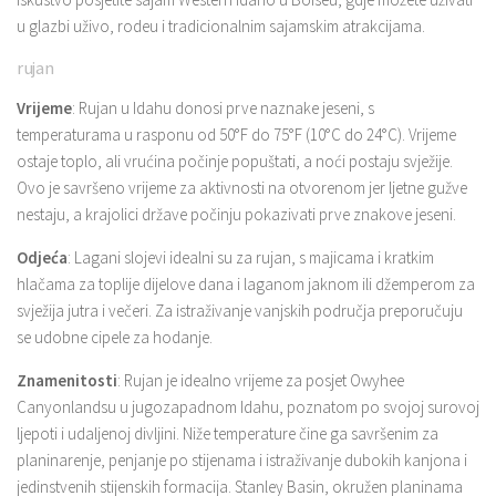
u glazbi uživo, rodeu i tradicionalnim sajamskim atrakcijama.
rujan
Vrijeme
: Rujan u Idahu donosi prve naznake jeseni, s
temperaturama u rasponu od 50°F do 75°F (10°C do 24°C). Vrijeme
ostaje toplo, ali vrućina počinje popuštati, a noći postaju svježije.
Ovo je savršeno vrijeme za aktivnosti na otvorenom jer ljetne gužve
nestaju, a krajolici države počinju pokazivati ​​prve znakove jeseni.
Odjeća
: Lagani slojevi idealni su za rujan, s majicama i kratkim
hlačama za toplije dijelove dana i laganom jaknom ili džemperom za
svježija jutra i večeri. Za istraživanje vanjskih područja preporučuju
se udobne cipele za hodanje.
Znamenitosti
: Rujan je idealno vrijeme za posjet Owyhee
Canyonlandsu u jugozapadnom Idahu, poznatom po svojoj surovoj
ljepoti i udaljenoj divljini. Niže temperature čine ga savršenim za
planinarenje, penjanje po stijenama i istraživanje dubokih kanjona i
jedinstvenih stijenskih formacija. Stanley Basin, okružen planinama