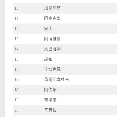
10
加格諾亞
11
阿本古魯
12
安山
13
阿博維爾
14
大巴薩姆
15
達布
16
丁博克羅
17
費爾凱塞杜古
18
阿佐培
19
布法爾
20
辛弗拉