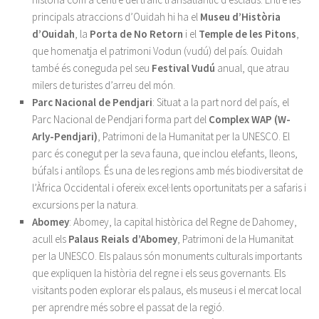
principals atraccions d’Ouidah hi ha el
Museu d’Història
d’Ouidah
, la
Porta de No Retorn
i el
Temple de les Pitons
,
que homenatja el patrimoni Vodun (vudú) del país. Ouidah
també és coneguda pel seu
Festival Vudú
anual, que atrau
milers de turistes d’arreu del món.
Parc Nacional de Pendjari
: Situat a la part nord del país, el
Parc Nacional de Pendjari forma part del
Complex WAP (W-
Arly-Pendjari)
, Patrimoni de la Humanitat per la UNESCO. El
parc és conegut per la seva fauna, que inclou elefants, lleons,
búfals i antílops. És una de les regions amb més biodiversitat de
l’Àfrica Occidental i ofereix excel·lents oportunitats per a safaris i
excursions per la natura.
Abomey
: Abomey, la capital històrica del Regne de Dahomey,
acull els
Palaus Reials d’Abomey
, Patrimoni de la Humanitat
per la UNESCO. Els palaus són monuments culturals importants
que expliquen la història del regne i els seus governants. Els
visitants poden explorar els palaus, els museus i el mercat local
per aprendre més sobre el passat de la regió.