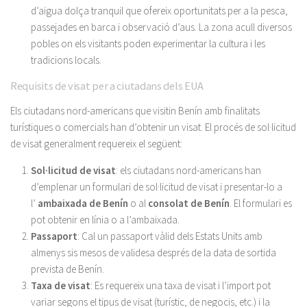
d’aigua dolça tranquil que ofereix oportunitats per a la pesca,
passejades en barca i observació d’aus. La zona acull diversos
pobles on els visitants poden experimentar la cultura i les
tradicions locals.
Requisits de visat per a ciutadans dels EUA
Els ciutadans nord-americans que visitin Benín amb finalitats
turístiques o comercials han d’obtenir un visat. El procés de sol·licitud
de visat generalment requereix el següent:
Sol·licitud de visat
: els ciutadans nord-americans han
d’emplenar un formulari de sol·licitud de visat i presentar-lo a
l’
ambaixada de Benín
o al
consolat de Benín
. El formulari es
pot obtenir en línia o a l’ambaixada.
Passaport
: Cal un passaport vàlid dels Estats Units amb
almenys sis mesos de validesa després de la data de sortida
prevista de Benín.
Taxa de visat
: Es requereix una taxa de visat i l’import pot
variar segons el tipus de visat (turístic, de negocis, etc.) i la