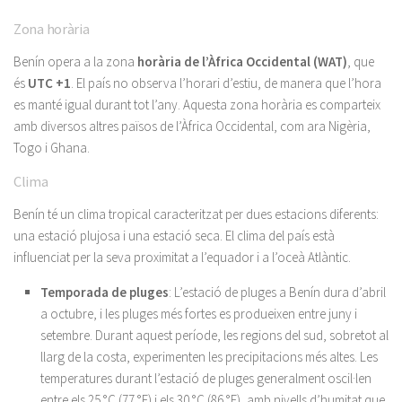
Zona horària
Benín opera a la zona
horària de l’Àfrica Occidental (WAT)
, que
és
UTC +1
. El país no observa l’horari d’estiu, de manera que l’hora
es manté igual durant tot l’any. Aquesta zona horària es comparteix
amb diversos altres països de l’Àfrica Occidental, com ara Nigèria,
Togo i Ghana.
Clima
Benín té un clima tropical caracteritzat per dues estacions diferents:
una estació plujosa i una estació seca. El clima del país està
influenciat per la seva proximitat a l’equador i a l’oceà Atlàntic.
Temporada de pluges
: L’estació de pluges a Benín dura d’abril
a octubre, i les pluges més fortes es produeixen entre juny i
setembre. Durant aquest període, les regions del sud, sobretot al
llarg de la costa, experimenten les precipitacions més altes. Les
temperatures durant l’estació de pluges generalment oscil·len
entre els 25 °C (77 °F) i els 30 °C (86 °F), amb nivells d’humitat que