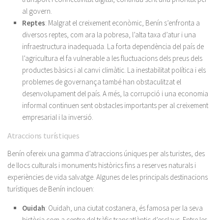
al govern.
Reptes
: Malgrat el creixement econòmic, Benín s’enfronta a
diversos reptes, com ara la pobresa, l’alta taxa d’atur i una
infraestructura inadequada. La forta dependència del país de
l’agricultura el fa vulnerable a les fluctuacions dels preus dels
productes bàsics i al canvi climàtic. La inestabilitat política i els
problemes de governança també han obstaculitzat el
desenvolupament del país. A més, la corrupció i una economia
informal continuen sent obstacles importants per al creixement
empresarial i la inversió.
Atraccions turístiques
Benín ofereix una gamma d’atraccions úniques per als turistes, des
de llocs culturals i monuments històrics fins a reserves naturals i
experiències de vida salvatge. Algunes de les principals destinacions
turístiques de Benín inclouen:
Ouidah
: Ouidah, una ciutat costanera, és famosa per la seva
història com a centre del tràfic transatlàntic d’esclaus. Entre les