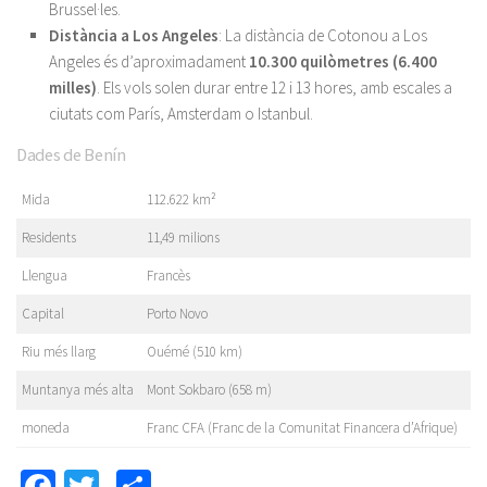
Brussel·les.
Distància a Los Angeles
: La distància de Cotonou a Los
Angeles és d’aproximadament
10.300 quilòmetres (6.400
milles)
. Els vols solen durar entre 12 i 13 hores, amb escales a
ciutats com París, Amsterdam o Istanbul.
Dades de Benín
Mida
112.622 km²
Residents
11,49 milions
Llengua
Francès
Capital
Porto Novo
Riu més llarg
Ouémé (510 km)
Muntanya més alta
Mont Sokbaro (658 m)
moneda
Franc CFA (Franc de la Comunitat Financera d’Afrique)
Facebook
Twitter
Compartir