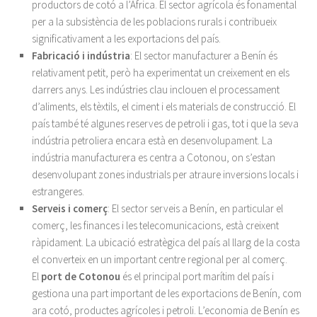
productors de cotó a l’Àfrica. El sector agrícola és fonamental
per a la subsistència de les poblacions rurals i contribueix
significativament a les exportacions del país.
Fabricació i indústria
: El sector manufacturer a Benín és
relativament petit, però ha experimentat un creixement en els
darrers anys. Les indústries clau inclouen el processament
d’aliments, els tèxtils, el ciment i els materials de construcció. El
país també té algunes reserves de petroli i gas, tot i que la seva
indústria petroliera encara està en desenvolupament. La
indústria manufacturera es centra a Cotonou, on s’estan
desenvolupant zones industrials per atraure inversions locals i
estrangeres.
Serveis i comerç
: El sector serveis a Benín, en particular el
comerç, les finances i les telecomunicacions, està creixent
ràpidament. La ubicació estratègica del país al llarg de la costa
el converteix en un important centre regional per al comerç.
El
port de Cotonou
és el principal port marítim del país i
gestiona una part important de les exportacions de Benín, com
ara cotó, productes agrícoles i petroli. L’economia de Benín es