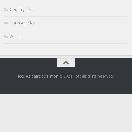
Country List
North America
Weather
Tots els països del món
© 2024. Tots els drets reservats.