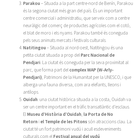
Parakou
– Situada a la part centre-nord de Benín, Parakou
és la segona ciutat més gran del país. És un important
centre comercial i administratiu, que serveix com a centre
neuràlgic del comerç de productes agrícoles com el cotó,
el blat de moro i els nyams. Parakou també és coneguda
pels seus animats mercats i festivals culturals.
Natitingou
– Situada al nord-oest, Natitingou és una
petita ciutat situada a prop del
Parc Nacional de
Pendjari
. La ciutat és coneguda per la seva proximitat al
parc, que forma part del
complex WAP (W-Arly-
Pendjari)
, Patrimoni de la Humanitat per la UNESCO, i que
alberga una fauna diversa, com ara elefants, lleons i
antílops.
Ouidah
: una ciutat històrica situada a la costa, Ouidah va
ser un centre important en el tràfic transatlàntic d’esclaus.
El
Museu d’Història d’Ouidah
,
la Porta de No
Retorn
i
el Temple de les Pitons
són atraccions clau. La
ciutat té un fort patrimoni vudú i acull esdeveniments
culturals com el
Festival anual del vudú
.