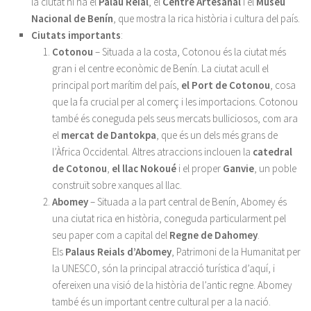
la ciutat hi ha el
Palau Reial
, el
Centre Artesanal
i el
Museu
Nacional de Benín
, que mostra la rica història i cultura del país.
Ciutats importants
:
Cotonou
– Situada a la costa, Cotonou és la ciutat més
gran i el centre econòmic de Benín. La ciutat acull el
principal port marítim del país,
el Port de Cotonou
, cosa
que la fa crucial per al comerç i les importacions. Cotonou
també és coneguda pels seus mercats bulliciosos, com ara
el
mercat de Dantokpa
, que és un dels més grans de
l’Àfrica Occidental. Altres atraccions inclouen la
catedral
de Cotonou
,
el llac Nokoué
i el proper
Ganvie
, un poble
construït sobre xanques al llac.
Abomey
– Situada a la part central de Benín, Abomey és
una ciutat rica en història, coneguda particularment pel
seu paper com a capital del
Regne de Dahomey
.
Els
Palaus Reials d’Abomey
, Patrimoni de la Humanitat per
la UNESCO, són la principal atracció turística d’aquí, i
ofereixen una visió de la història de l’antic regne. Abomey
també és un important centre cultural per a la nació.