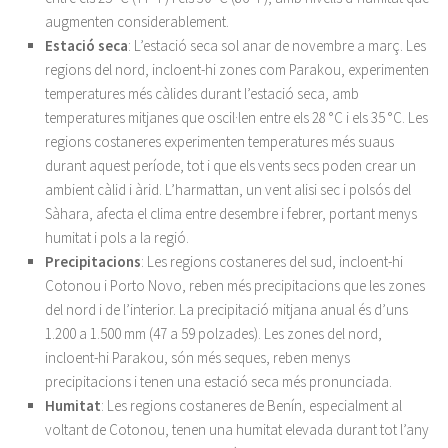
augmenten considerablement.
Estació seca
: L’estació seca sol anar de novembre a març. Les
regions del nord, incloent-hi zones com Parakou, experimenten
temperatures més càlides durant l’estació seca, amb
temperatures mitjanes que oscil·len entre els 28 °C i els 35 °C. Les
regions costaneres experimenten temperatures més suaus
durant aquest període, tot i que els vents secs poden crear un
ambient càlid i àrid. L’harmattan, un vent alisi sec i polsós del
Sàhara, afecta el clima entre desembre i febrer, portant menys
humitat i pols a la regió.
Precipitacions
: Les regions costaneres del sud, incloent-hi
Cotonou i Porto Novo, reben més precipitacions que les zones
del nord i de l’interior. La precipitació mitjana anual és d’uns
1.200 a 1.500 mm (47 a 59 polzades). Les zones del nord,
incloent-hi Parakou, són més seques, reben menys
precipitacions i tenen una estació seca més pronunciada.
Humitat
: Les regions costaneres de Benín, especialment al
voltant de Cotonou, tenen una humitat elevada durant tot l’any