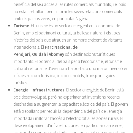
beneficia del seu accés a les rutes comercials mundials, i el país
ha estat treballant per millorar les seves relacions comercials
amb els països veïns, en particular Nigèria.
Turisme
: El turisme és un sector emergent en l’economia de
Benín, amb el patrimoni cultural, la bellesa natural i els llocs
històrics del país que atrauen un nombre creixent de visitants
internacionals. El
Parc Nacional de
Pendjari
,
Ouidah
i
Abomey
són destinacions turístiques
importants. El potencial del país per a l’ecoturisme, el turisme
cultural i el turisme d’aventura ha portat a una major inversió en
infraestructura turística, incloent hotels, transport i guies
turístics.
Energia i infraestructures
: El sector energètic de Benín està
poc desenvolupat, però ha experimentat inversions recents
destinades a augmentar la capacitat elèctrica del país. El govern
està treballant per reduir la dependència del país de l’energia
importada i millorar l’accés a l’electricitat a les zones rurals. El
desenvolupament d’infraestructures, en particular carreteres,
transport i connectivitat digital, continua sent una prioritat per