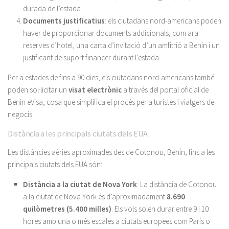
durada de l’estada.
Documents justificatius
: els ciutadans nord-americans poden
haver de proporcionar documents addicionals, com ara
reserves d’hotel, una carta d’invitació d’un amfitrió a Benín i un
justificant de suport financer durant l’estada.
Per a estades de fins a 90 dies, els ciutadans nord-americans també
poden sol·licitar un
visat electrònic
a través del portal oficial de
Benin eVisa, cosa que simplifica el procés per a turistes i viatgers de
negocis.
Distància a les principals ciutats dels EUA
Les distàncies aèries aproximades des de Cotonou, Benín, fins a les
principals ciutats dels EUA són:
Distància a la ciutat de Nova York
: La distància de Cotonou
a la ciutat de Nova York és d’aproximadament
8.690
quilòmetres (5.400 milles)
. Els vols solen durar entre 9 i 10
hores amb una o més escales a ciutats europees com París o