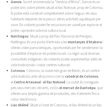
Ganvie
: Sovint anomenada la “Venècia d’Àfrica”, Ganvie és un
poble únic sobre pilotes situat al llac Nokoué, prop de Cotonou.
El poble està construït completament sobre l’aigua i els seus
habitants depenen de la pesca i altres activitats aquàtiques per
viure. Els visitants poden fer excursions en vaixell per explorar el
poble i aprendre sobre la cultura local.
Natitingou
: Situat a prop del Parc Nacional de Pendjari,
Natitingou és una porta d’entrada a les
muntanyes d’Atakora
i
ofereix vistes panoràmiques, oportunitats per fer senderisme i la
possibilitat d’explorar els pobles locals. La regió acull diverses
comunitats indígenes i els visitants poden experimentar estils de
vida tradicionals i visitar centres culturals.
Cotonou
: Cotonou, la ciutat més gran de Benín, és un centre
urbà bulliciós amb atraccions com la
catedral de Cotonou
,
el
Centre Artesanal
i
el llac Nokoué
. La ciutat és coneguda
pels seus mercats vibrants, inclòs
el mercat de Dantokpa
, que
ofereix una àmplia gamma de productes, des d’aliments fins a
roba i electrònica.
Llac Ahémé
: Situat a l’oest de Cotonou, el llac Ahémé és un llac