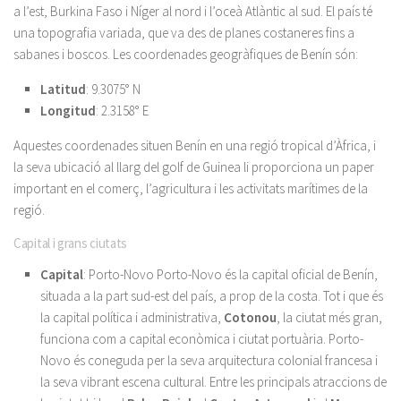
a l’est, Burkina Faso i Níger al nord i l’oceà Atlàntic al sud. El país té
una topografia variada, que va des de planes costaneres fins a
sabanes i boscos. Les coordenades geogràfiques de Benín són:
Latitud
: 9.3075° N
Longitud
: 2.3158° E
Aquestes coordenades situen Benín en una regió tropical d’Àfrica, i
la seva ubicació al llarg del golf de Guinea li proporciona un paper
important en el comerç, l’agricultura i les activitats marítimes de la
regió.
Capital i grans ciutats
Capital
: Porto-Novo Porto-Novo és la capital oficial de Benín,
situada a la part sud-est del país, a prop de la costa. Tot i que és
la capital política i administrativa,
Cotonou
, la ciutat més gran,
funciona com a capital econòmica i ciutat portuària. Porto-
Novo és coneguda per la seva arquitectura colonial francesa i
la seva vibrant escena cultural. Entre les principals atraccions de