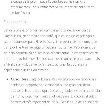
a causa de la proximitat a l’oceà. Les zones interiors
experimenten una humitat més baixa, especialment durant
l’estació seca.
Estat econòmic
Benín té una economia mixta amb una forta dependència de
l’agricultura, en particular del cotó, que és una de les principals
exportacions del país. El sector serveis, especialment el comerç, el
transport i el turisme, juga un paper important en l’economia. La
situació econòmica de Benín ha experimentat un creixement en els
darrers anys, tot i que el país encara s’enfronta a reptes relacionats
amb el desenvolupament d’infraestructures, la pobresa i la
dependència de l’ajuda externa.
Agricultura
: L’agricultura és l’eix vertebrador de l’economia
beninesa i proporciona ocupació a una gran part de la
població. Els principals productes agrícoles inclouen cotó, blat
de moro, iuca, nyam, arròs i oli de palma. El cotó és el cultiu
comercial més important del país, i Benín és un dels principals