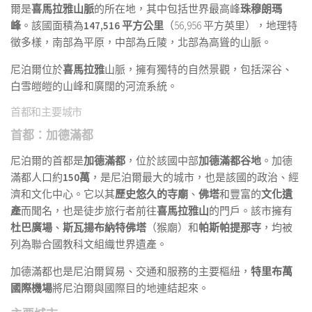
爾是
喜馬拉雅山脈
的所在地，其中包括世界最高峰
珠穆朗瑪
峰
。該國面積為
147,516 平方公里
（56,956 平方英里），地理特
徵多樣，南部為平原，中部為丘陵，北部為高聳的山脈。
尼泊爾位於
喜馬拉雅
山脈，擁有獨特的自然景觀，包括深谷、
白雪皚皚的山峰和廣闊的河流系統。
首都和主要城市
首都：加德滿都
尼泊爾的首都是
加德滿都
，位於該國中部
加德滿都谷地
。加德
滿都人口約
150萬
，是尼泊爾最大的城市，也是該國的政治、經
濟和文化中心。它以其
歷史悠久的寺廟
、
佛塔
和豐富的
文化遺
產
而聞名，也是徒步旅行者前往
喜馬拉雅山
的門戶。該市擁有
杜巴廣場
、
斯瓦揚布納特佛塔
（猴廟）和
帕斯帕提那寺
，均被
列為聯合國教科文組織世界遺產。
加德滿都也是尼泊爾貿易、交通和服務的主要樞紐，
特里布萬
國際機場
將尼泊爾與國際目的地連結起來。