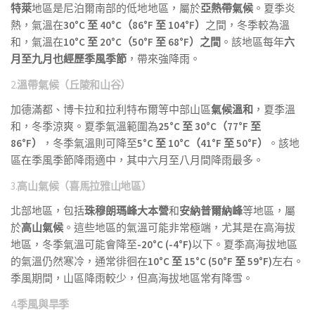
特萊
地區是尼泊爾南部的低地地區，屬於
亞熱帶氣候
。夏季炎
熱，氣溫在
30°C 至 40°C（86°F 至 104°F）
之間，冬季較為溫
和，氣溫在
10°C 至 20°C（50°F 至 68°F）之間
。該地區每年
六
月至九月也經歷
季風季節
，帶來強降雨。
2.
溫帶氣候（丘陵和山谷）
加德滿都、博卡拉和拉利特布爾等中部山區
氣候溫和
，夏季溫
和，冬季涼爽。夏季氣溫範圍為
25°C 至 30°C（77°F 至
86°F）
，冬季氣溫則可降至
5°C 至 10°C（41°F 至 50°F）
。該地
區在季風季節降雨適中，其中六月至八月間降雨最多。
3.
高山氣候（喜馬拉雅山地區）
北部地區，包括
珠穆朗瑪峰大本營
和
安納普爾納峰
等地區，屬
於
高山氣候
。這些地區的氣溫可能非常極端，尤其是在高海拔
地區，冬季氣溫可能會降至
-20°C (-4°F)
以下。夏季高海拔地區
的氣溫仍然寒冷，通常徘徊在
10°C 至 15°C (50°F 至 59°F)
左右。
季風期間，山區降雨較少，但高海拔地區常有降雪。
4.
季風與旱季