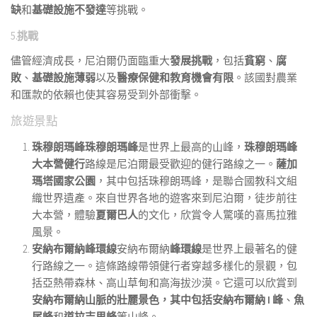
缺
和
基礎設施不發達
等挑戰。
5.
挑戰
儘管經濟成長，尼泊爾仍面臨重大
發展挑戰
，包括
貧窮
、
腐
敗
、
基礎設施薄弱
以及
醫療保健和教育機會有限
。該國對農業
和匯款的依賴也使其容易受到外部衝擊。
旅遊景點
珠穆朗瑪峰珠穆朗瑪峰
是世界上最高的山峰，
珠穆朗瑪峰
大本營健行
路線是尼泊爾最受歡迎的健行路線之一。
薩加
瑪塔國家公園
，其中包括珠穆朗瑪峰，是聯合國教科文組
織世界遺產。來自世界各地的遊客來到尼泊爾，徒步前往
大本營，體驗
夏爾巴人
的文化，欣賞令人驚嘆的喜馬拉雅
風景。
安納布爾納峰環線
安納布爾納
峰環線
是世界上最著名的健
行路線之一。這條路線帶領健行者穿越多樣化的景觀，包
括亞熱帶森林、高山草甸和高海拔沙漠。它還可以欣賞到
安納布爾納山脈的壯麗景色，其中包括
安納布爾納 I 峰
、
魚
尾峰
和
道拉吉里峰
等山峰。