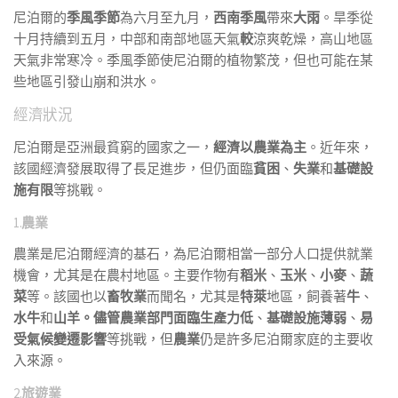
尼泊爾的
季風季節
為六月至九月，
西南季風
帶來
大雨
。旱季從
十月持續到五月，中部和南部地區天氣
較
涼爽乾燥，高山地區
天氣非常寒冷。季風季節使尼泊爾的植物繁茂，但也可能在某
些地區引發山崩和洪水。
經濟狀況
尼泊爾是亞洲最貧窮的國家之一，
經濟以農業為主
。近年來，
該國經濟發展取得了長足進步，但仍面臨
貧困
、
失業
和
基礎設
施有限
等挑戰。
1.
農業
農業是尼泊爾經濟的基石，為尼泊爾相當一部分人口提供就業
機會，尤其是在農村地區。主要作物有
稻米
、
玉米
、
小麥
、
蔬
菜
等。該國也以
畜牧業
而聞名，尤其是
特萊
地區，飼養著
牛
、
水牛
和
山羊。儘管農業部門面臨
生產力低
、
基礎設施薄弱
、
易
受氣候變遷影響
等挑戰，但
農業
仍是許多尼泊爾家庭的主要收
入來源。
2.
旅遊業