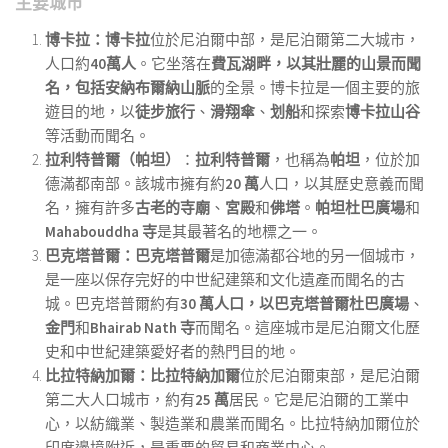
主要城市
博卡拉：
博卡拉
位於尼泊爾中部，是尼泊爾第二大城市，
人口約
40萬人
。它坐落在
費瓦湖畔，以其壯麗的山景而聞
名，包括
安納布爾納山脈
的全景。博卡拉是一個主要的旅
遊目的地，以
徒步旅行
、
滑翔傘
、
划船
和探索
博卡拉山谷
等活動而聞名。
拉利特普爾（帕坦）
：
拉利特普爾
，也稱為
帕坦
，位於加
德滿都南部。該城市擁有約
20 萬
人口，以其歷史意義而聞
名，擁有許多
古老的寺廟
、
宮殿
和
佛塔
。
帕坦杜巴廣場
和
Mahabouddha 寺
是其最著名的地標之一。
巴克塔普爾：
巴克塔普爾
是加德滿都谷地的另一個城市，
是一座以保存完好的中世紀建築和文化遺產而聞名的古
城。巴克塔普爾約有
30 萬人口，以
巴克塔普爾杜巴廣場
、
金門
和
Bhairab Nath 寺
而聞名。這座城市是尼泊爾文化歷
史和中世紀建築愛好者的熱門目的地。
比拉特納加爾：
比拉特納加爾
位於尼泊爾東部，是尼泊爾
第二大人口城市，約有
25 萬
居民。它是尼泊爾的工業中
心，以紡織業、製造業和農業而聞名。比拉特納加爾位於
印度邊境附近，是重要的貿易和商業中心。