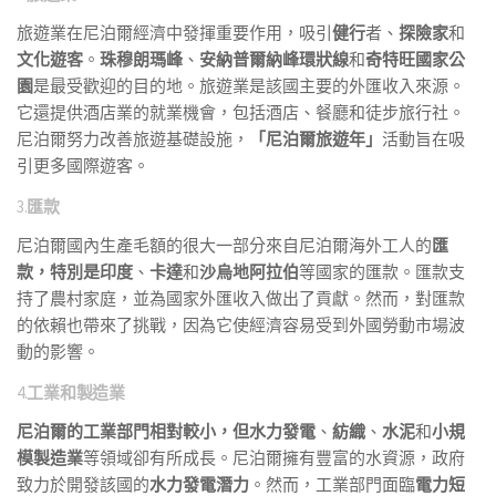
旅遊業在尼泊爾經濟中發揮重要作用，吸引
健行
者、
探險家
和
文化遊客
。
珠穆朗瑪峰
、
安納普爾納峰環狀線
和
奇特旺國家公
園
是最受歡迎的目的地。旅遊業是該國主要的外匯收入來源。
它還提供酒店業的就業機會，包括酒店、餐廳和徒步旅行社。
尼泊爾努力改善旅遊基礎設施，
「尼泊爾旅遊年」
活動旨在吸
引更多國際遊客。
3.
匯款
尼泊爾國內生產毛額的很大一部分來自尼泊爾海外工人的
匯
款，特別是
印度
、
卡達
和
沙烏地阿拉伯
等國家的匯款。匯款支
持了農村家庭，並為國家外匯收入做出了貢獻。然而，對匯款
的依賴也帶來了挑戰，因為它使經濟容易受到外國勞動市場波
動的影響。
4.
工業和製造業
尼泊爾的工業部門相對較小，但水力發電
、
紡織
、
水泥
和
小規
模製造業
等領域卻有所成長。尼泊爾擁有豐富的水資源，政府
致力於開發該國的
水力發電潛力
。然而，工業部門面臨
電力短