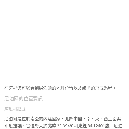
在這裡您可以看到尼泊爾的地理位置以及該國的形成過程。
尼泊爾的位置資訊
緯度和經度
尼泊爾是位於
南亞
的內陸國家，北鄰
中國，
南、東、西三面與
印度
接壤
。它位於大約
北緯 28.3949°
和
東經 84.1240° 處
。尼泊