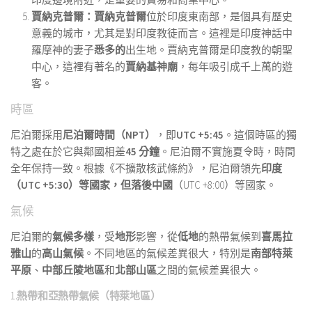
賈納克普爾：
賈納克普爾
位於印度東南部，是個具有歷史
意義的城市，尤其是對印度教徒而言。這裡是印度神話中
羅摩神的妻子
悉多的
出生地。賈納克普爾是印度教的朝聖
中心，這裡有著名的
賈納基神廟
，每年吸引成千上萬的遊
客。
時區
尼泊爾採用
尼泊爾時間（NPT）
，即
UTC +5:45
。這個時區的獨
特之處在於它與鄰國相差
45 分鐘
。尼泊爾不實施夏令時，時間
全年保持一致。根據《不擴散核武條約》，尼泊爾領先
印度
（UTC +5:30）等國家，但落後
中國
（UTC +8:00）等國家。
氣候
尼泊爾的
氣候多樣
，受
地形
影響，從
低地
的熱帶氣候到
喜馬拉
雅山
的
高山氣候
。不同地區的氣候差異很大，特別是
南部特萊
平原
、
中部丘陵地區
和
北部山區
之間的氣候差異很大。
1.
熱帶和亞熱帶氣候（特萊地區）