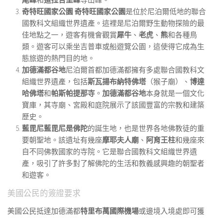
奇特旺國家公園
奇特旺國家公園
是位於尼泊爾低地的聯合
國教科文組織世界遺產。這裡是尼泊爾野生動物探險的最
佳地點之一，遊客有機會觀賞
犀牛
、
老虎
、
熊
和各種鳥
類。遊客可以乘坐吉普車或船遊覽公園，這使得它成為生
態旅遊的熱門目的地。
加德滿都谷地
尼泊爾首都加德滿都擁有多處聯合國教科文
組織世界遺產，包括
斯瓦揚布納特佛塔
（猴子廟）、
博達
哈佛塔
和
帕斯帕提那寺
。
加德滿都谷地
本身就是一個文化
寶庫，其寺廟、宮殿和庭院展示了該國豐富的宗教和建築
歷史。
藍毘尼藍毘尼是
佛陀
的誕生地，也是世界各地佛教徒的重
要朝聖地。該遺址有幾座
摩耶夫人廟
、
阿育王柱
和幾座來
自不同佛教國家的寺院。它是聯合國教科文組織世界遺
產，吸引了許多對了解佛陀的生活和教義感興趣的朝聖者
和遊客。
美國公民的簽證要求
美國公民抵達加德滿都
特里布萬國際機場
或邊境入境處即可獲