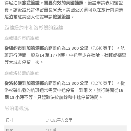
得尼泊爾
旅遊簽證。需要
有效的美國護照
、簽證申請表和簽證
費。該簽證允許停留最長
90天
。美國公民還可以在旅行前透過
尼泊爾
駐美國大使館申請
旅遊簽證。
距離紐約市和洛杉磯的距離
距離紐約市的距離
從紐約市
到
加德滿都
的距離約為
12,300 公里
（7,640 英里）。航
班飛行時間一般為
14 至 17 小時
，中途至少在
杜哈
、
杜拜
或
德里
等大城市停留一次。
距離洛杉磯的距離
從洛杉磯
到
加德滿都
的距離約為
13,300 公里
（8,270 英里）。從
洛杉磯出發的航班通常需要中途停留一到兩次，旅行時間從
16
到 18 小時
不等，具體取決於航線和中途停留時間。
尼泊爾概況
尺寸
147,181平方公里
居民
2851萬