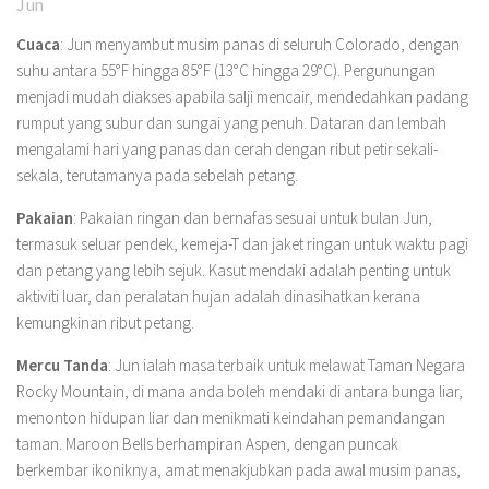
Jun
Cuaca
: Jun menyambut musim panas di seluruh Colorado, dengan
suhu antara 55°F hingga 85°F (13°C hingga 29°C). Pergunungan
menjadi mudah diakses apabila salji mencair, mendedahkan padang
rumput yang subur dan sungai yang penuh. Dataran dan lembah
mengalami hari yang panas dan cerah dengan ribut petir sekali-
sekala, terutamanya pada sebelah petang.
Pakaian
: Pakaian ringan dan bernafas sesuai untuk bulan Jun,
termasuk seluar pendek, kemeja-T dan jaket ringan untuk waktu pagi
dan petang yang lebih sejuk. Kasut mendaki adalah penting untuk
aktiviti luar, dan peralatan hujan adalah dinasihatkan kerana
kemungkinan ribut petang.
Mercu Tanda
: Jun ialah masa terbaik untuk melawat Taman Negara
Rocky Mountain, di mana anda boleh mendaki di antara bunga liar,
menonton hidupan liar dan menikmati keindahan pemandangan
taman. Maroon Bells berhampiran Aspen, dengan puncak
berkembar ikoniknya, amat menakjubkan pada awal musim panas,