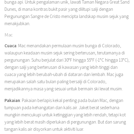
bunga api. Untuk pengalaman unik, lawati Taman Negara Great Sand
Dunes, di mana kontras bukit pasir yang dilitupi salji dengan
Pergunungan Sangre de Cristo mencipta landskap musim sejuk yang
menakjubkan.
Mac
Cuaca
: Mac menandakan permulaan musim bunga di Colorado,
walaupun keadaan musim sejuk sering berterusan, terutamanya di
pergunungan. Suhu berjulat dari 30°F hingga 55°F (-1°C hingga 13°C),
dengan salji yang berterusan di kawasan yang lebih tinggi dan
cuaca yang lebih berubah-ubah di dataran dan lembah. Mac juga
merupakan salah satu bulan paling bersalji di Colorado,
menjadikannya masa yang sesuai untuk bermain ski lewat musim.
Pakaian
: Pakaian berlapis kekal penting pada bulan Mac, dengan
tumpuan pada kehangatan dan kalis air. Jaket berat sederhana
mungkin mencukupi untuk ketinggian yang lebih rendah, tetapi kot
yang lebih berat masih diperlukan di pergunungan. But dan sarung
tangan kalis air disyorkan untuk aktiviti luar.