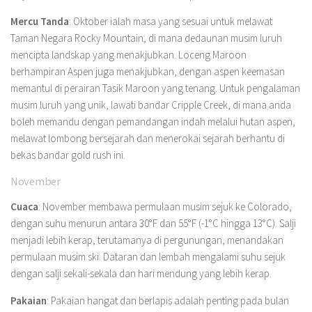
Mercu Tanda
: Oktober ialah masa yang sesuai untuk melawat
Taman Negara Rocky Mountain, di mana dedaunan musim luruh
mencipta landskap yang menakjubkan. Loceng Maroon
berhampiran Aspen juga menakjubkan, dengan aspen keemasan
memantul di perairan Tasik Maroon yang tenang. Untuk pengalaman
musim luruh yang unik, lawati bandar Cripple Creek, di mana anda
boleh memandu dengan pemandangan indah melalui hutan aspen,
melawat lombong bersejarah dan menerokai sejarah berhantu di
bekas bandar gold rush ini.
November
Cuaca
: November membawa permulaan musim sejuk ke Colorado,
dengan suhu menurun antara 30°F dan 55°F (-1°C hingga 13°C). Salji
menjadi lebih kerap, terutamanya di pergunungan, menandakan
permulaan musim ski. Dataran dan lembah mengalami suhu sejuk
dengan salji sekali-sekala dan hari mendung yang lebih kerap.
Pakaian
: Pakaian hangat dan berlapis adalah penting pada bulan