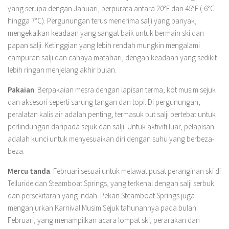
yang serupa dengan Januari, berpurata antara 20°F dan 45°F (-6°C
hingga 7°C). Pergunungan terus menerima salji yang banyak,
mengekalkan keadaan yang sangat baik untuk bermain ski dan
papan salji. Ketinggian yang lebih rendah mungkin mengalami
campuran salji dan cahaya matahari, dengan keadaan yang sedikit
lebih ringan menjelang akhir bulan.
Pakaian
: Berpakaian mesra dengan lapisan terma, kot musim sejuk
dan aksesori seperti sarung tangan dan topi. Di pergunungan,
peralatan kalis air adalah penting, termasuk but salji bertebat untuk
perlindungan daripada sejuk dan salji. Untuk aktiviti luar, pelapisan
adalah kunci untuk menyesuaikan diri dengan suhu yang berbeza-
beza.
Mercu tanda
: Februari sesuai untuk melawat pusat peranginan ski di
Telluride dan Steamboat Springs, yang terkenal dengan salji serbuk
dan persekitaran yang indah. Pekan Steamboat Springs juga
menganjurkan Karnival Musim Sejuk tahunannya pada bulan
Februari, yang menampilkan acara lompat ski, perarakan dan