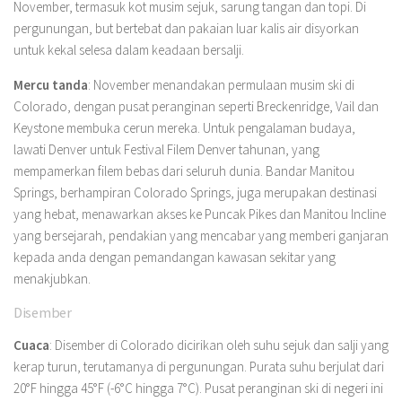
November, termasuk kot musim sejuk, sarung tangan dan topi. Di
pergunungan, but bertebat dan pakaian luar kalis air disyorkan
untuk kekal selesa dalam keadaan bersalji.
Mercu tanda
: November menandakan permulaan musim ski di
Colorado, dengan pusat peranginan seperti Breckenridge, Vail dan
Keystone membuka cerun mereka. Untuk pengalaman budaya,
lawati Denver untuk Festival Filem Denver tahunan, yang
mempamerkan filem bebas dari seluruh dunia. Bandar Manitou
Springs, berhampiran Colorado Springs, juga merupakan destinasi
yang hebat, menawarkan akses ke Puncak Pikes dan Manitou Incline
yang bersejarah, pendakian yang mencabar yang memberi ganjaran
kepada anda dengan pemandangan kawasan sekitar yang
menakjubkan.
Disember
Cuaca
: Disember di Colorado dicirikan oleh suhu sejuk dan salji yang
kerap turun, terutamanya di pergunungan. Purata suhu berjulat dari
20°F hingga 45°F (-6°C hingga 7°C). Pusat peranginan ski di negeri ini