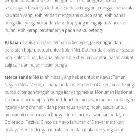
dengan suhu antara 45°F hingga 75°F (7°C hingga 24°C). Salji
sebahagian besarnya terhad kepada ketinggian tertinggi, manakala
kawasan yang lebih rendah mengalami cuaca yang lebih panas,
bunga liar yang mekar dan landskap yang menghijau. Pancuran
hujan lebih kerap, terutamanya pada waktu petang.
Pakaian
: Lapisan ringan, termasuk kemeja-t, jaket ringan dan
peralatan hujan, sesuai untuk bulan Mei. But mendaki kalis air sesuai
untuk aktiviti luar, kerana laluan boleh berlumpur atau basah akibat
salji cair dan hujan musim bunga.
Mercu Tanda
: Mei ialah masa yang hebat untuk melawat Taman
Negara Mesa Verde, di mana anda boleh meneroka kediaman tebing
purba di tengah-tengah bunga liar yang mekar. Monumen Nasional
Colorado berhampiran Grand Junction menawarkan pemandangan
ngarai yang dramatik dan pemanduan yang indah, sesuai untuk
menikmati cuaca musim bunga. Untuk merasai warisan budaya
Colorado, Festival Cinco de Mayo tahunan di Denver meraikan
budaya Mexico dengan muzik, tarian dan makanan yang lazat.