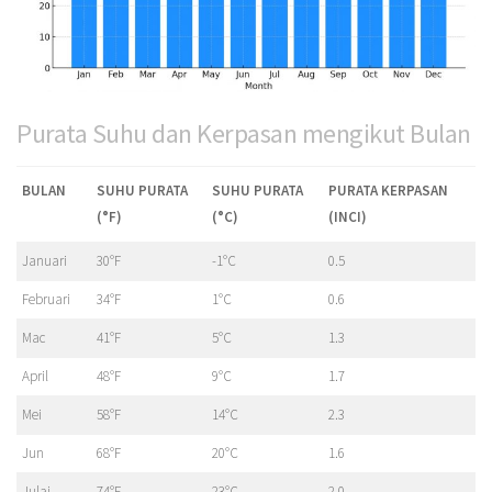
Purata Suhu dan Kerpasan mengikut Bulan
BULAN
SUHU PURATA
SUHU PURATA
PURATA KERPASAN
(°F)
(°C)
(INCI)
Januari
30°F
-1°C
0.5
Februari
34°F
1°C
0.6
Mac
41°F
5°C
1.3
April
48°F
9°C
1.7
Mei
58°F
14°C
2.3
Jun
68°F
20°C
1.6
Julai
74°F
23°C
2.0