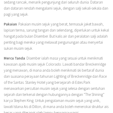
sedang rancak, menarik pengunjung dari seluruh dunia. Dataran
dan dataran rendah mengalami sejuk, dengan salji sekali-sekala dan
pagi yang sejuk.
Pakaian
: Pakaian musim sejuk yang berat, termasuk jaket bawah,
lapisan terma, sarung tangan dan selendang, diperlukan untuk kekal
hangat pada bulan Disember. But kalis air dan peralatan salji adalah
penting bagi mereka yang melawat pergunungan atau menyertai
sukan musim sejuk.
Mercu Tanda
: Disember ialah masa yang sesuai untuk menikmati
kawasan ajaib musim sejuk Colorado. Lawati bandar Breckenridge
yang menawan, di mana anda boleh menikmati ski bertaraf dunia
dan suasana perayaan tahunan Lighting of Breckenridge dan Race
of the Santas. Stanley Hotel yang bersejarah di Estes Park
menawarkan percutian musim sejuk yang selesa dengan sentuhan
sejarah dan terkenal dengan hubungannya dengan “The Shining”
karya Stephen King. Untuk pengalaman musim sejuk yang unik,
lawati Istana Ais di Dillon, di mana anda boleh menerokai struktur ais
besar yang diterangi oleh lampu berwarna-warni.