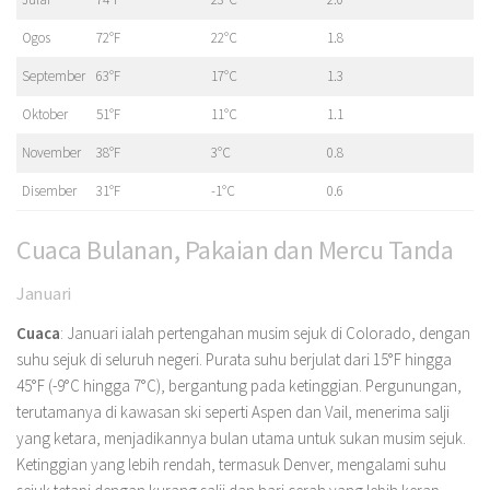
Ogos
72°F
22°C
1.8
September
63°F
17°C
1.3
Oktober
51°F
11°C
1.1
November
38°F
3°C
0.8
Disember
31°F
-1°C
0.6
Cuaca Bulanan, Pakaian dan Mercu Tanda
Januari
Cuaca
: Januari ialah pertengahan musim sejuk di Colorado, dengan
suhu sejuk di seluruh negeri. Purata suhu berjulat dari 15°F hingga
45°F (-9°C hingga 7°C), bergantung pada ketinggian. Pergunungan,
terutamanya di kawasan ski seperti Aspen dan Vail, menerima salji
yang ketara, menjadikannya bulan utama untuk sukan musim sejuk.
Ketinggian yang lebih rendah, termasuk Denver, mengalami suhu