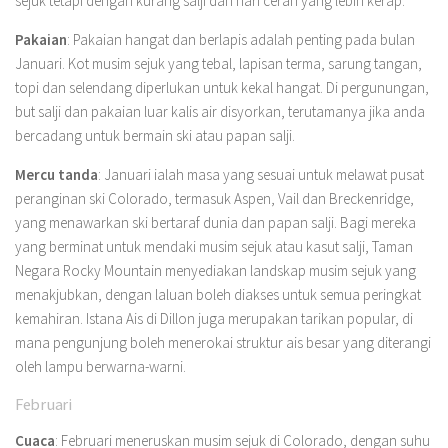
sejuk tetapi dengan kurang salji dan hari cerah yang lebih kerap.
Pakaian
: Pakaian hangat dan berlapis adalah penting pada bulan
Januari. Kot musim sejuk yang tebal, lapisan terma, sarung tangan,
topi dan selendang diperlukan untuk kekal hangat. Di pergunungan,
but salji dan pakaian luar kalis air disyorkan, terutamanya jika anda
bercadang untuk bermain ski atau papan salji.
Mercu tanda
: Januari ialah masa yang sesuai untuk melawat pusat
peranginan ski Colorado, termasuk Aspen, Vail dan Breckenridge,
yang menawarkan ski bertaraf dunia dan papan salji. Bagi mereka
yang berminat untuk mendaki musim sejuk atau kasut salji, Taman
Negara Rocky Mountain menyediakan landskap musim sejuk yang
menakjubkan, dengan laluan boleh diakses untuk semua peringkat
kemahiran. Istana Ais di Dillon juga merupakan tarikan popular, di
mana pengunjung boleh menerokai struktur ais besar yang diterangi
oleh lampu berwarna-warni.
Februari
Cuaca
: Februari meneruskan musim sejuk di Colorado, dengan suhu