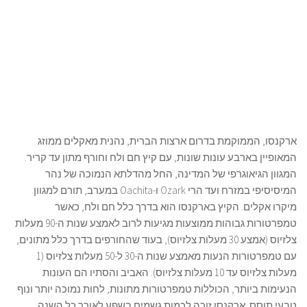
ארקנסו, הממוקמת בדרום ארצות הברית, נהנית מאקלים ממוזג
המאופיין בארבע עונות שונות, עם קיץ חם ולח וחורף מתון עד קריר.
המגוון הגיאוגרפי של המדינה, החל מהדלתא הנמוכה של נהר
המיסיסיפי במזרח ועד הרי Ozark ו-Oachita במערב, תורם למגוון
מיקרו אקלים. הקיץ בארקנסו הוא בדרך כלל חם ולח, כאשר
טמפרטורות גבוהות ממוצעות מגיעות לרוב לאמצע שנות ה-90 מעלות
צלזיוס (אמצע 30 מעלות צלזיוס), בעוד שהחורפים בדרך כלל מתונים,
עם טמפרטורות הנעות מאמצע שנות ה-30 ל-50 מעלות צלזיוס (1
מעלות צלזיוס עד 10 מעלות צלזיוס). האביב והסתיו הם העונות
הנעימות ביותר, הכוללות טמפרטורות מתונות, לחות נמוכה יותר ונוף
טבעי תוסס. ארקנסו זוכה לכמות גשמים בשפע לאורך כל השנה,