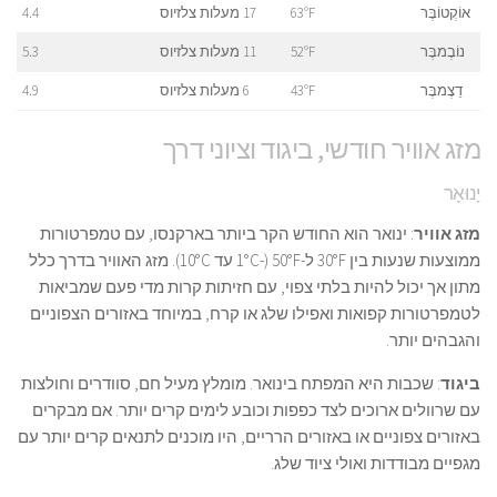
אוֹקְטוֹבֶּר
63°F
17 מעלות צלזיוס
4.4
נוֹבֶמבֶּר
52°F
11 מעלות צלזיוס
5.3
דֵצֶמבֶּר
43°F
6 מעלות צלזיוס
4.9
מזג אוויר חודשי, ביגוד וציוני דרך
יָנוּאָר
מזג אוויר
: ינואר הוא החודש הקר ביותר בארקנסו, עם טמפרטורות
ממוצעות שנעות בין 30°F ל-50°F (-1°C עד 10°C). מזג האוויר בדרך כלל
מתון אך יכול להיות בלתי צפוי, עם חזיתות קרות מדי פעם שמביאות
לטמפרטורות קפואות ואפילו שלג או קרח, במיוחד באזורים הצפוניים
והגבהים יותר.
ביגוד
: שכבות היא המפתח בינואר. מומלץ מעיל חם, סוודרים וחולצות
עם שרוולים ארוכים לצד כפפות וכובע לימים קרים יותר. אם מבקרים
באזורים צפוניים או באזורים הרריים, היו מוכנים לתנאים קרים יותר עם
מגפיים מבודדות ואולי ציוד שלג.