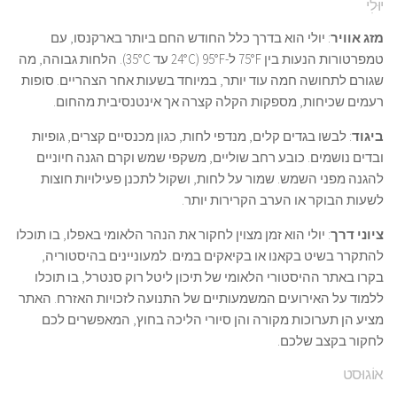
יוּלִי
מזג אוויר
: יולי הוא בדרך כלל החודש החם ביותר בארקנסו, עם
טמפרטורות הנעות בין 75°F ל-95°F (24°C עד 35°C). הלחות גבוהה, מה
שגורם לתחושה חמה עוד יותר, במיוחד בשעות אחר הצהריים. סופות
רעמים שכיחות, מספקות הקלה קצרה אך אינטנסיבית מהחום.
ביגוד
: לבשו בגדים קלים, מנדפי לחות, כגון מכנסיים קצרים, גופיות
ובדים נושמים. כובע רחב שוליים, משקפי שמש וקרם הגנה חיוניים
להגנה מפני השמש. שמור על לחות, ושקול לתכנן פעילויות חוצות
לשעות הבוקר או הערב הקרירות יותר.
ציוני דרך
: יולי הוא זמן מצוין לחקור את הנהר הלאומי באפלו, בו תוכלו
להתקרר בשיט בקאנו או בקיאקים במים. למעוניינים בהיסטוריה,
בקרו באתר ההיסטורי הלאומי של תיכון ליטל רוק סנטרל, בו תוכלו
ללמוד על האירועים המשמעותיים של התנועה לזכויות האזרח. האתר
מציע הן תערוכות מקורה והן סיורי הליכה בחוץ, המאפשרים לכם
לחקור בקצב שלכם.
אוֹגוּסט