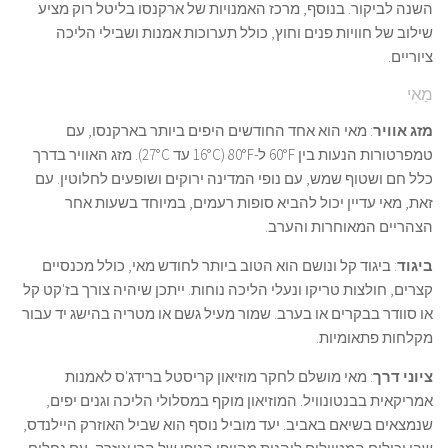
השנה לביקור. בנוסף, מרכז האמנויות של ארקנסו בליטל רוק מציע
שילוב של חוויות פנים וחוץ, כולל תערוכות אמנות ושבילי הליכה
ציוריים.
מַאִי
מזג אוויר
: מאי הוא אחד החודשים היפים ביותר בארקנסו, עם
טמפרטורות הנעות בין 60°F ל-80°F (16°C עד 27°C). מזג האוויר בדרך
כלל חם ושטוף שמש, עם נופי המדינה ירוקים ושופעים לחלוטין. עם
זאת, מאי עדיין יכול להביא סופות רעמים, במיוחד בשעות אחר
הצהריים המאוחרות והערב.
ביגוד
: ביגוד קל ונושם הוא הטוב ביותר לחודש מאי, כולל מכנסיים
קצרים, חולצות טריקו ונעלי הליכה נוחות. ייתכן שיהיה צורך בז'קט קל
או סוודר בבקרים או בערב. שמור מעיל גשם או מטריה בהישג יד עבור
מקלחות פתאומיות.
ציוני דרך
: מאי מושלם לחקר מוזיאון קריסטל ברידג'ס לאמנות
אמריקאית בבנטונוויל. המוזיאון מוקף במסלולי הליכה וגנים יפים,
שנמצאים בשיאם באביב. יעד מוביל נוסף הוא שביל האוזרק היילנדס,