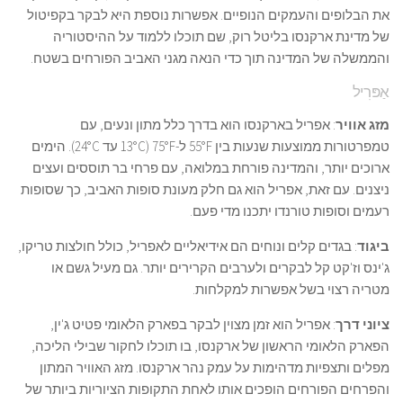
את הבלופים והעמקים הנופיים. אפשרות נוספת היא לבקר בקפיטול
של מדינת ארקנסו בליטל רוק, שם תוכלו ללמוד על ההיסטוריה
והממשלה של המדינה תוך כדי הנאה מגני האביב הפורחים בשטח.
אַפּרִיל
מזג אוויר
: אפריל בארקנסו הוא בדרך כלל מתון ונעים, עם
טמפרטורות ממוצעות שנעות בין 55°F ל-75°F (13°C עד 24°C). הימים
ארוכים יותר, והמדינה פורחת במלואה, עם פרחי בר תוססים ועצים
ניצנים. עם זאת, אפריל הוא גם חלק מעונת סופות האביב, כך שסופות
רעמים וסופות טורנדו יתכנו מדי פעם.
ביגוד
: בגדים קלים ונוחים הם אידיאליים לאפריל, כולל חולצות טריקו,
ג'ינס וז'קט קל לבקרים ולערבים הקרירים יותר. גם מעיל גשם או
מטריה רצוי בשל אפשרות למקלחות.
ציוני דרך
: אפריל הוא זמן מצוין לבקר בפארק הלאומי פטיט ג'ין,
הפארק הלאומי הראשון של ארקנסו, בו תוכלו לחקור שבילי הליכה,
מפלים ותצפיות מדהימות על עמק נהר ארקנסו. מזג האוויר המתון
והפרחים הפורחים הופכים אותו לאחת התקופות הציוריות ביותר של