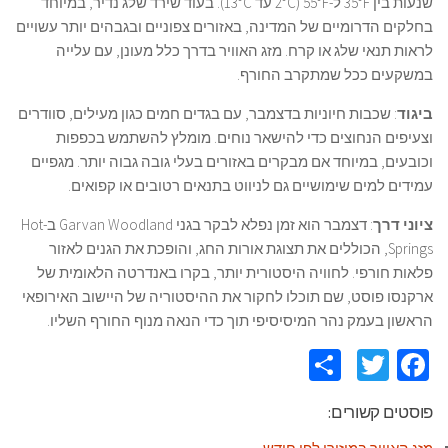
שנעות בין 35°F ל-55°F (2°C עד 13°C). בעוד שירד שלג נדיר, במיוחד
בחלקים הדרומיים של המדינה, באזורים צפוניים ובגבהים יותר עשויים
לראות תנאי שלג או קרח. מזג האוויר בדרך כלל מעונן, עם עלייה
במשקעים ככל שמתקרב החורף.
ביגוד
: שכבות חיוניות בדצמבר, עם בגדים חמים כגון מעילים, סוודרים
וצעיפים הנחוצים כדי להישאר נוחים. מומלץ להשתמש בכפפות
וכובעים, במיוחד אם מבקרים באזורים בעלי גובה גבוה יותר. מגפיים
עמידים למים שימושיים גם לניווט בתנאים רטובים או קפואים.
ציוני דרך
: דצמבר הוא זמן נפלא לבקר בגני Garvan Woodland ב-Hot
Springs, הכוללים את תצוגת אורות החג, והופכת את הגנים לאזור
פלאות חורפי. לחוויה היסטורית יותר, בקרו באנדרטה הלאומית של
ארקנסו פוסט, שם תוכלו לחקור את ההיסטוריה של היישוב האירופאי
הראשון בעמק נהר המיסיסיפי תוך כדי הנאה מנוף החורף השליו.
Share
Twitter
Facebook
פוסטים קשורים: