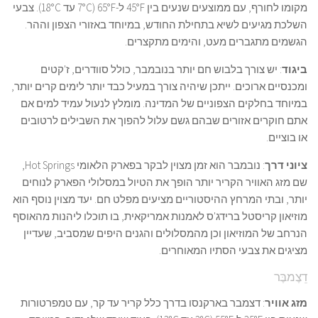
מקומו לחורף, עם ממוצעים שנעים בין 45°F ל-65°F (7°C עד 18°C). צבעי
השלכת מגיעים לשיא בתחילת החודש, במיוחד באזורי הצפון וההר.
הגשמים מתגברים מעט, והימים מתקצרים.
ביגוד
: יש צורך בלבוש חם יותר בנובמבר, כולל סוודרים, ז'קטים
ומכנסיים ארוכים. ייתכן שיהיה צורך במעיל כבד יותר לימים קרים יותר,
במיוחד בחלקים הצפוניים של המדינה. מומלץ לנעול עמיד למים אם
אתם חוקרים אזורים שבהם גשם עלול להפוך את השבילים לרטובים
או בוציים.
ציוני דרך
: נובמבר הוא זמן מצוין לבקר בפארק הלאומי Hot Springs,
שם מזג האוויר הקריר יותר הופך את הטיול במסלולי הפארק לנוחים
יותר, ובתי המרחץ ההיסטוריים מציעים מפלט חם. יעד מצוין נוסף הוא
מוזיאון קריסטל ברידג'ס לאמנות אמריקאית, בו תוכלו ליהנות מהאוסף
הנרחב של המוזיאון וכן מהמסלולים והגנים היפים שמסביב, שעדיין
מציגים את צבעי הסתיו המאוחרים.
דֵצֶמבֶּר
מזג אוויר
: דצמבר בארקנסו בדרך כלל קריר עד קר, עם טמפרטורות