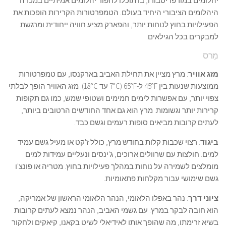
יהלומים במורפריסבורו, בו תוכלו לחפור יהלומים אמיתיים במכרה
היהלומים הציבורי היחיד בעולם. הטמפרטורות הקרירות הופכות את
הפעילויות בחוץ לנוחות יותר, והפארק מציע חוויה ייחודית ומרגשת
למבקרים בכל הגילאים.
מַרס
מזג אוויר
: מרץ מציין את תחילת האביב בארקנסו, עם טמפרטורות
ממוצעות שנעות בין 45°F ל-65°F (7°C עד 18°C). מזג האוויר הופך לבלתי
צפוי יותר, עם אפשרות לימים חמימים ושטופי שמש, כמו גם תקופות
קרירות יותר וגשומות. מרץ הוא גם אחד החודשים הרטובים ביותר,
לעתים קרובות מביאים סופות רעמים וגשם כבד.
ביגוד
: רצוי שכבות קלות בחודש מרץ, כולל ז'קט או מעיל גשם עמיד
למים. חולצות עם שרוולים ארוכים, ג'ינסים ונעליים עמידות למים
מומלצים לשמירה על נוחות במהלך פעילויות בחוץ. מטריה או פונצ'ו
גשם שימושי עבור מקלחות פתאומיות.
ציוני דרך
: נהר באפלו הלאומי, הנהר הלאומי הראשון של אמריקה,
הוא חובה לבקר במרץ. עם גשמי האביב, הנהר נמצא לעתים קרובות
בשיא זרימתו, מה שהופך אותו לאידיאלי לשיט בקאנו, קיאקים ולחקור