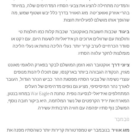
והמדינה מתחילה להציג את צבעי הסתיו המדהימים שלה, במיוחד
בהרי אוזרק ואואצ'יטה. מזג האוויר בדרך כלל יבש ושטוף שמש, מה
שהופך אותו מושלם לפעילויות חוצות.
ביגוד
: שכבות חשובות באוקטובר. שכבות קלות כמו חולצות טי
וחולצות עם שרוולים ארוכים הן אידיאליות לשעות היום, עם ז'קט או
סוודר הכרחיים לערב קריר יותר. נעלי הליכה נוחות או נעלי הליכה
מומלצות לחקר עלווה הסתיו.
ציוני דרך
: אוקטובר הוא הזמן המושלם לבקר בפארק הלאומי מאונט
מגזין, הנקודה הגבוהה ביותר בארקנסו, שם תוכלו ליהנות מנופים
עוצרי נשימה של צבעי הסתיו מפסגת ההר. כביש הנהר הגדול, העובר
לאורך נהר המיסיסיפי, מציע גם נופים מדהימים של העלים
המתחלפים ואידיאלי לנסיעה נופית. טחנת ה-War Eagle במחוז בנטון,
המארח את יריד הקרפטים של נשר המלחמה, היא ביקור חובה נוסף,
המשלב נוף סתיו יפהפה עם חוויה תרבותית עשירה.
נוֹבֶמבֶּר
מזג אוויר
: בנובמבר יש טמפרטורות קרירות יותר כשהסתיו מפנה את