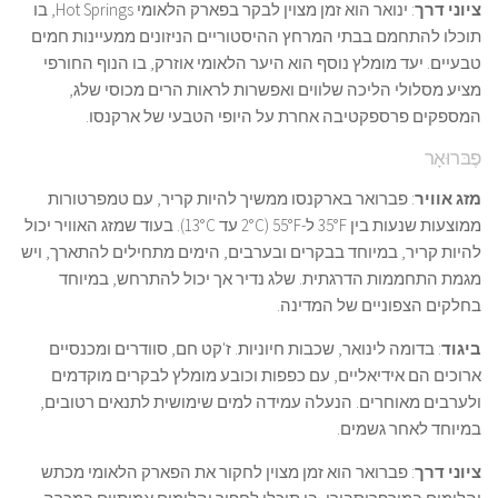
ציוני דרך
: ינואר הוא זמן מצוין לבקר בפארק הלאומי Hot Springs, בו
תוכלו להתחמם בבתי המרחץ ההיסטוריים הניזונים ממעיינות חמים
טבעיים. יעד מומלץ נוסף הוא היער הלאומי אוזרק, בו הנוף החורפי
מציע מסלולי הליכה שלווים ואפשרות לראות הרים מכוסי שלג,
המספקים פרספקטיבה אחרת על היופי הטבעי של ארקנסו.
פֶבּרוּאָר
מזג אוויר
: פברואר בארקנסו ממשיך להיות קריר, עם טמפרטורות
ממוצעות שנעות בין 35°F ל-55°F (2°C עד 13°C). בעוד שמזג האוויר יכול
להיות קריר, במיוחד בבקרים ובערבים, הימים מתחילים להתארך, ויש
מגמת התחממות הדרגתית. שלג נדיר אך יכול להתרחש, במיוחד
בחלקים הצפוניים של המדינה.
ביגוד
: בדומה לינואר, שכבות חיוניות. ז'קט חם, סוודרים ומכנסיים
ארוכים הם אידיאליים, עם כפפות וכובע מומלץ לבקרים מוקדמים
ולערבים מאוחרים. הנעלה עמידה למים שימושית לתנאים רטובים,
במיוחד לאחר גשמים.
ציוני דרך
: פברואר הוא זמן מצוין לחקור את הפארק הלאומי מכתש