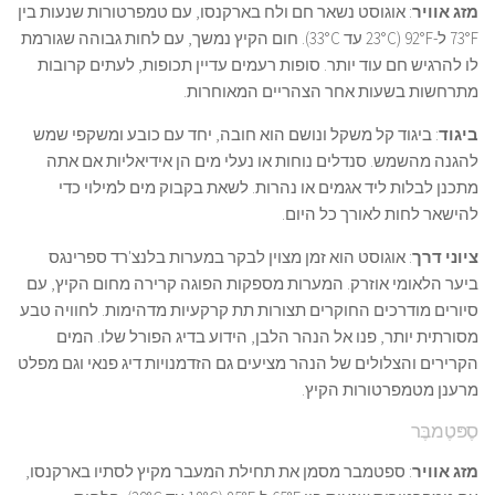
מזג אוויר
: אוגוסט נשאר חם ולח בארקנסו, עם טמפרטורות שנעות בין
73°F ל-92°F (23°C עד 33°C). חום הקיץ נמשך, עם לחות גבוהה שגורמת
לו להרגיש חם עוד יותר. סופות רעמים עדיין תכופות, לעתים קרובות
מתרחשות בשעות אחר הצהריים המאוחרות.
ביגוד
: ביגוד קל משקל ונושם הוא חובה, יחד עם כובע ומשקפי שמש
להגנה מהשמש. סנדלים נוחות או נעלי מים הן אידיאליות אם אתה
מתכנן לבלות ליד אגמים או נהרות. לשאת בקבוק מים למילוי כדי
להישאר לחות לאורך כל היום.
ציוני דרך
: אוגוסט הוא זמן מצוין לבקר במערות בלנצ'רד ספרינגס
ביער הלאומי אוזרק. המערות מספקות הפוגה קרירה מחום הקיץ, עם
סיורים מודרכים החוקרים תצורות תת קרקעיות מדהימות. לחוויה טבע
מסורתית יותר, פנו אל הנהר הלבן, הידוע בדיג הפורל שלו. המים
הקרירים והצלולים של הנהר מציעים גם הזדמנויות דיג פנאי וגם מפלט
מרענן מטמפרטורות הקיץ.
סֶפּטֶמבֶּר
מזג אוויר
: ספטמבר מסמן את תחילת המעבר מקיץ לסתיו בארקנסו,