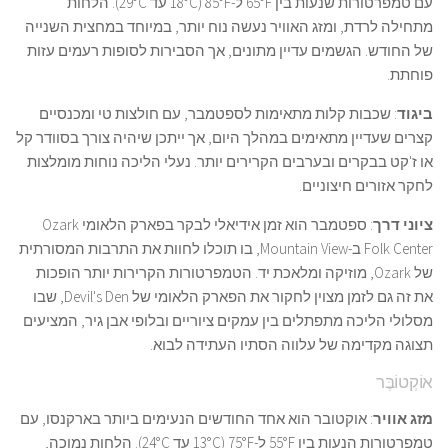
עם טמפרטורות שנעות בין 65°F ל-85°F (18°C עד 29°C). הלחות
מתחילה לרדת, ומזג האוויר נעשה נוח יותר, במיוחד במחצית השנייה
של החודש. הגשמים עדיין מתונים, אך הסבירות לסופות רעמים עזות
פוחתת.
ביגוד
: שכבות קלות מתאימות לספטמבר, עם חולצות טי ומכנסיים
קצרים שעדיין מתאימים במהלך היום, אך ייתכן שיהיה צורך בסוודר קל
או ז'קט בבקרים ובערבים הקרירים יותר. נעלי הליכה נוחות מומלצות
לחקר אזורים חיצוניים.
ציוני דרך
: ספטמבר הוא זמן אידיאלי לבקר בפארק הלאומי Ozark
Folk Center ב-Mountain View, בו תוכלו לחוות את התרבות המסורתית
של Ozark, מוזיקה ומלאכת יד. הטמפרטורות הקרירות יותר הופכות
את זה גם לזמן מצוין לחקור את הפארק הלאומי של Devil's Den, שבו
מסלולי הליכה מתפתלים בין עמקים ציוריים ובלופי אבן גיר, המציעים
תצוגה מקדימה של עלווה הסתיו העתידה לבוא.
אוֹקְטוֹבֶּר
מזג אוויר
: אוקטובר הוא אחד החודשים הנעימים ביותר בארקנסו, עם
טמפרטורות הנעות בין 55°F ל-75°F (13°C עד 24°C). הלחות נמוכה,