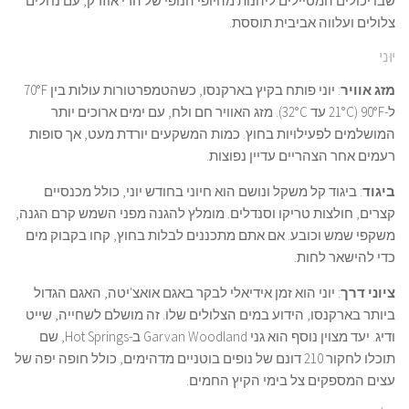
שבו יכולים המטיילים ליהנות מהיופי הנופי של הרי אוזרק, עם נחלים
צלולים ועלווה אביבית תוססת.
יוּנִי
מזג אוויר
: יוני פותח בקיץ בארקנסו, כשהטמפרטורות עולות בין 70°F
ל-90°F (21°C עד 32°C). מזג האוויר חם ולח, עם ימים ארוכים יותר
המושלמים לפעילויות בחוץ. כמות המשקעים יורדת מעט, אך סופות
רעמים אחר הצהריים עדיין נפוצות.
ביגוד
: ביגוד קל משקל ונושם הוא חיוני בחודש יוני, כולל מכנסיים
קצרים, חולצות טריקו וסנדלים. מומלץ להגנה מפני השמש קרם הגנה,
משקפי שמש וכובע. אם אתם מתכננים לבלות בחוץ, קחו בקבוק מים
כדי להישאר לחות.
ציוני דרך
: יוני הוא זמן אידיאלי לבקר באגם אואצ'יטה, האגם הגדול
ביותר בארקנסו, הידוע במים הצלולים שלו. זה מושלם לשחייה, שייט
ודיג. יעד מצוין נוסף הוא גני Garvan Woodland ב-Hot Springs, שם
תוכלו לחקור 210 דונם של נופים בוטניים מדהימים, כולל חופה יפה של
עצים המספקים צל בימי הקיץ החמים.