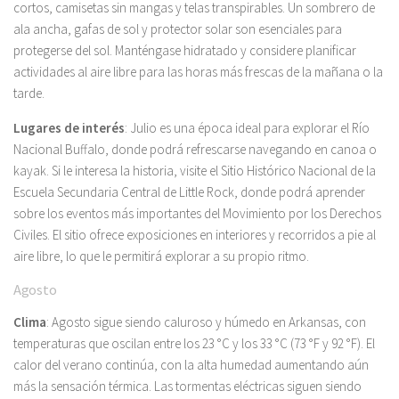
cortos, camisetas sin mangas y telas transpirables. Un sombrero de
ala ancha, gafas de sol y protector solar son esenciales para
protegerse del sol. Manténgase hidratado y considere planificar
actividades al aire libre para las horas más frescas de la mañana o la
tarde.
Lugares de interés
: Julio es una época ideal para explorar el Río
Nacional Buffalo, donde podrá refrescarse navegando en canoa o
kayak. Si le interesa la historia, visite el Sitio Histórico Nacional de la
Escuela Secundaria Central de Little Rock, donde podrá aprender
sobre los eventos más importantes del Movimiento por los Derechos
Civiles. El sitio ofrece exposiciones en interiores y recorridos a pie al
aire libre, lo que le permitirá explorar a su propio ritmo.
Agosto
Clima
: Agosto sigue siendo caluroso y húmedo en Arkansas, con
temperaturas que oscilan entre los 23 °C y los 33 °C (73 °F y 92 °F). El
calor del verano continúa, con la alta humedad aumentando aún
más la sensación térmica. Las tormentas eléctricas siguen siendo