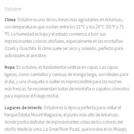
Octubre
Clima
: Octubre es uno de los meses más agradables en Arkansas,
con temperaturas que oscilan entre los 13 °C y los 24 °C (55 °F y 75
°F). La humedad es baja y el estado comienza a lucir sus
impresionantes colores otoñales, especialmente en las montañas
Ozark y Ouachita. El clima suele ser seco y soleado, perfecto para
actividades al aire libre.
Ropa
: En octubre, es fundamental vestirse en capas. Las capas
ligeras, como camisetas y camisas de manga larga, son ideales para
el día, y una chaqueta o suéter es imprescindible para las noches
más frescas. Se recomiendan botas de montaña o zapatos cómodos
para explorar el follaje otoñal.
Lugares de interés
: Octubre es la época perfecta para visitar el
Parque Estatal Mount Magazine, el punto más alto de Arkansas,
donde podrá disfrutar de impresionantes vistas de los colores del
otoño desde la cima. La Great River Road, que bordea el río Misisipi,