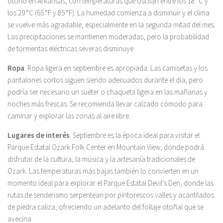
otoño en Arkansas, con temperaturas que oscilan entre los 18 °C y
los 29 °C (65 °F y 85 °F). La humedad comienza a disminuir y el clima
se vuelve más agradable, especialmente en la segunda mitad del mes.
Las precipitaciones se mantienen moderadas, pero la probabilidad
de tormentas eléctricas severas disminuye.
Ropa
: Ropa ligera en septiembre es apropiada. Las camisetas y los
pantalones cortos siguen siendo adecuados durante el día, pero
podría ser necesario un suéter o chaqueta ligera en las mañanas y
noches más frescas. Se recomienda llevar calzado cómodo para
caminar y explorar las zonas al aire libre.
Lugares de interés
: Septiembre es la época ideal para visitar el
Parque Estatal Ozark Folk Center en Mountain View, donde podrá
disfrutar de la cultura, la música y la artesanía tradicionales de
Ozark. Las temperaturas más bajas también lo convierten en un
momento ideal para explorar el Parque Estatal Devil’s Den, donde las
rutas de senderismo serpentean por pintorescos valles y acantilados
de piedra caliza, ofreciendo un adelanto del follaje otoñal que se
avecina.