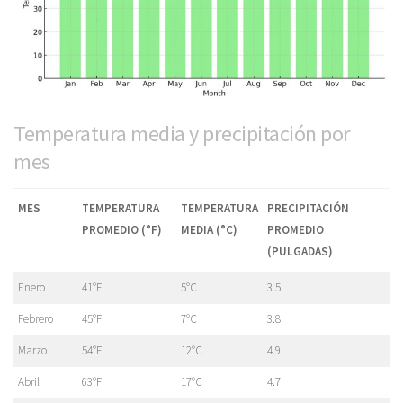
Temperatura media y precipitación por
mes
MES
TEMPERATURA
TEMPERATURA
PRECIPITACIÓN
PROMEDIO (°F)
MEDIA (°C)
PROMEDIO
(PULGADAS)
Enero
41°F
5°C
3.5
Febrero
45°F
7°C
3.8
Marzo
54°F
12°C
4.9
Abril
63°F
17°C
4.7