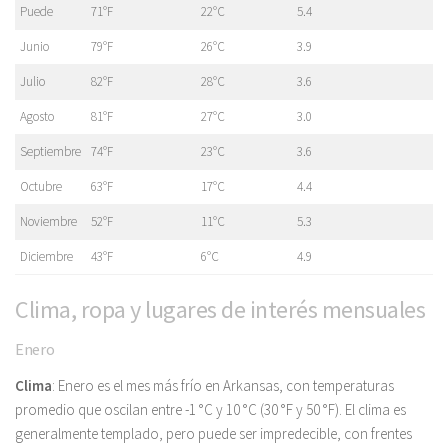
Puede
71°F
22°C
5.4
Junio
79°F
26°C
3.9
Julio
82°F
28°C
3.6
Agosto
81°F
27°C
3.0
Septiembre
74°F
23°C
3.6
Octubre
63°F
17°C
4.4
Noviembre
52°F
11°C
5.3
Diciembre
43°F
6°C
4.9
Clima, ropa y lugares de interés mensuales
Enero
Clima
: Enero es el mes más frío en Arkansas, con temperaturas
promedio que oscilan entre -1 °C y 10 °C (30 °F y 50 °F). El clima es
generalmente templado, pero puede ser impredecible, con frentes