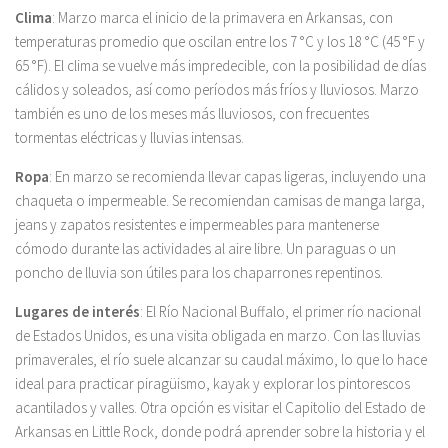
Clima
: Marzo marca el inicio de la primavera en Arkansas, con
temperaturas promedio que oscilan entre los 7 °C y los 18 °C (45 °F y
65 °F). El clima se vuelve más impredecible, con la posibilidad de días
cálidos y soleados, así como períodos más fríos y lluviosos. Marzo
también es uno de los meses más lluviosos, con frecuentes
tormentas eléctricas y lluvias intensas.
Ropa
: En marzo se recomienda llevar capas ligeras, incluyendo una
chaqueta o impermeable. Se recomiendan camisas de manga larga,
jeans y zapatos resistentes e impermeables para mantenerse
cómodo durante las actividades al aire libre. Un paraguas o un
poncho de lluvia son útiles para los chaparrones repentinos.
Lugares de interés
: El Río Nacional Buffalo, el primer río nacional
de Estados Unidos, es una visita obligada en marzo. Con las lluvias
primaverales, el río suele alcanzar su caudal máximo, lo que lo hace
ideal para practicar piragüismo, kayak y explorar los pintorescos
acantilados y valles. Otra opción es visitar el Capitolio del Estado de
Arkansas en Little Rock, donde podrá aprender sobre la historia y el