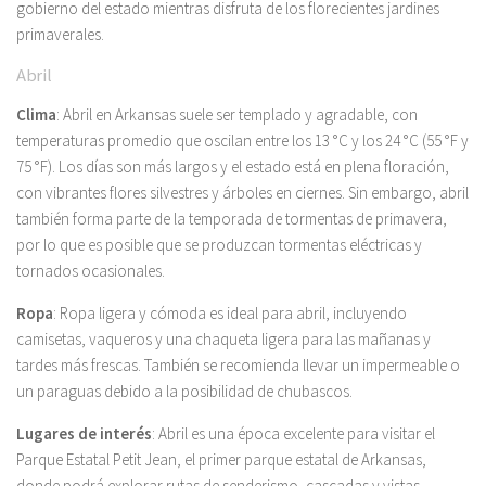
gobierno del estado mientras disfruta de los florecientes jardines
primaverales.
Abril
Clima
: Abril en Arkansas suele ser templado y agradable, con
temperaturas promedio que oscilan entre los 13 °C y los 24 °C (55 °F y
75 °F). Los días son más largos y el estado está en plena floración,
con vibrantes flores silvestres y árboles en ciernes. Sin embargo, abril
también forma parte de la temporada de tormentas de primavera,
por lo que es posible que se produzcan tormentas eléctricas y
tornados ocasionales.
Ropa
: Ropa ligera y cómoda es ideal para abril, incluyendo
camisetas, vaqueros y una chaqueta ligera para las mañanas y
tardes más frescas. También se recomienda llevar un impermeable o
un paraguas debido a la posibilidad de chubascos.
Lugares de interés
: Abril es una época excelente para visitar el
Parque Estatal Petit Jean, el primer parque estatal de Arkansas,
donde podrá explorar rutas de senderismo, cascadas y vistas