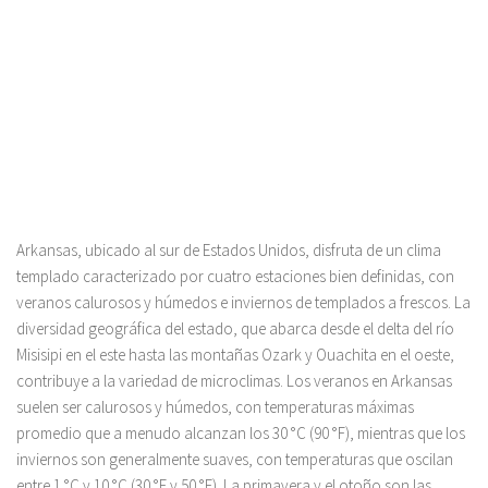
Arkansas, ubicado al sur de Estados Unidos, disfruta de un clima
templado caracterizado por cuatro estaciones bien definidas, con
veranos calurosos y húmedos e inviernos de templados a frescos. La
diversidad geográfica del estado, que abarca desde el delta del río
Misisipi en el este hasta las montañas Ozark y Ouachita en el oeste,
contribuye a la variedad de microclimas. Los veranos en Arkansas
suelen ser calurosos y húmedos, con temperaturas máximas
promedio que a menudo alcanzan los 30 °C (90 °F), mientras que los
inviernos son generalmente suaves, con temperaturas que oscilan
entre 1 °C y 10 °C (30 °F y 50 °F). La primavera y el otoño son las