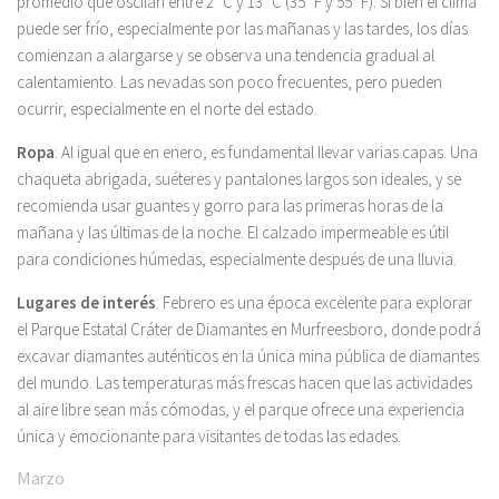
promedio que oscilan entre 2 °C y 13 °C (35 °F y 55 °F). Si bien el clima
puede ser frío, especialmente por las mañanas y las tardes, los días
comienzan a alargarse y se observa una tendencia gradual al
calentamiento. Las nevadas son poco frecuentes, pero pueden
ocurrir, especialmente en el norte del estado.
Ropa
: Al igual que en enero, es fundamental llevar varias capas. Una
chaqueta abrigada, suéteres y pantalones largos son ideales, y se
recomienda usar guantes y gorro para las primeras horas de la
mañana y las últimas de la noche. El calzado impermeable es útil
para condiciones húmedas, especialmente después de una lluvia.
Lugares de interés
: Febrero es una época excelente para explorar
el Parque Estatal Cráter de Diamantes en Murfreesboro, donde podrá
excavar diamantes auténticos en la única mina pública de diamantes
del mundo. Las temperaturas más frescas hacen que las actividades
al aire libre sean más cómodas, y el parque ofrece una experiencia
única y emocionante para visitantes de todas las edades.
Marzo