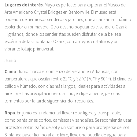
Lugares de interés
: Mayo es perfecto para explorar el Museo de
Arte Americano Crystal Bridges en Bentonville. El museo está
rodeado de hermosos senderos y jardines, que alcanzan su máximo
esplendor en primavera. Otro destino popular es el sendero Ozark
Highlands, donde los senderistas pueden disfrutar de la belleza
escénica de las montañas Ozark, con arroyos cristalinos y un
vibrante follaje primaveral.
Junio
Clima
: Junio ​​marca el comienzo del verano en Arkansas, con
temperaturas que oscilan entre 21 °C y 32 °C (70 °F y 90 °F). El clima es
cálido y húmedo, con días más largos, ideales para actividades al
aire libre. Las precipitaciones disminuyen ligeramente, pero las
tormentas por la tarde siguen siendo frecuentes.
Ropa
: En junio es fundamental llevar ropa ligera y transpirable,
como pantalones cortos, camisetas y sandalias. Se recomienda usar
protector solar, gafas de sol y un sombrero para protegerse del sol.
Si planea pasar tiempo al aire libre, lleve una botella de agua para