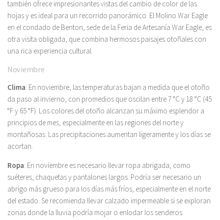
también ofrece impresionantes vistas del cambio de color de las
hojas y es ideal para un recorrido panorámico. El Molino War Eagle
en el condado de Benton, sede de la Feria de Artesanía War Eagle, es
otra visita obligada, que combina hermosos paisajes otoñales con
una rica experiencia cultural.
Noviembre
Clima
: En noviembre, las temperaturas bajan a medida que el otoño
da paso al invierno, con promedios que oscilan entre 7 °C y 18 °C (45
°F y 65 °F). Los colores del otoño alcanzan su máximo esplendor a
principios de mes, especialmente en las regiones del norte y
montañosas. Las precipitaciones aumentan ligeramente y los días se
acortan.
Ropa
: En noviembre es necesario llevar ropa abrigada, como
suéteres, chaquetas y pantalones largos. Podría ser necesario un
abrigo más grueso para los días más fríos, especialmente en el norte
del estado. Se recomienda llevar calzado impermeable si se exploran
zonas donde la lluvia podría mojar o enlodar los senderos.