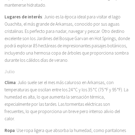
mantenerse hidratado.
Lugares de interés
: Junio ​​es la época ideal para visitar el lago
Ouachita, el más grande de Arkansas, conocido por sus aguas
cristalinas. Es perfecto para nadar, navegar y pescar. Otro destino
excelente son los Jardines del Bosque Garvan en Hot Springs, donde
podrá explorar 85 hectáreas de impresionantes paisajes botánicos,
incluyendo una hermosa copa de árboles que proporciona sombra
durante los cálidos días de verano.
Julio
Clima
: Julio suele ser el mes más caluroso en Arkansas, con
temperaturas que oscilan entre los 24 °C y los 35 °C (75 °F y 95 °F). La
humedad es alta, lo que aumenta la sensación térmica,
especialmente por las tardes. Las tormentas eléctricas son
frecuentes, lo que proporciona un breve pero intenso alivio del
calor.
Ropa
: Use ropa ligera que absorba la humedad, como pantalones