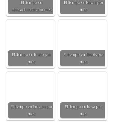
El tiempo en
El tiempo en Hawái por
Massachusetts por mes
mes
El tiempo en Idaho por
El tiempo en Illinois por
mes
mes
El tiempo en Indiana por
El tiempo en Iowa por
mes
mes