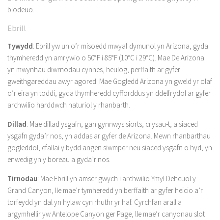
blodeuo.
Ebrill
Tywydd
: Ebrill yw un o’r misoedd mwyaf dymunol yn Arizona, gyda
thymheredd yn amrywio o 50°F i 85°F (10°C i 29°C). Mae De Arizona
yn mwynhau diwrnodau cynnes, heulog, perffaith ar gyfer
gweithgareddau awyr agored. Mae Gogledd Arizona yn gweld yr olaf
o’r eira yn toddi, gyda thymheredd cyfforddus yn ddelfrydol ar gyfer
archwilio harddwch naturiol y rhanbarth.
Dillad
: Mae dillad ysgafn, gan gynnwys siorts, crysau-t, a siaced
ysgafn gyda’r nos, yn addas ar gyfer de Arizona. Mewn rhanbarthau
gogleddol, efallai y bydd angen siwmper neu siaced ysgafn o hyd, yn
enwedig yn y boreau a gyda’r nos.
Tirnodau
: Mae Ebrill yn amser gwych i archwilio Ymyl Deheuol y
Grand Canyon, lle mae’r tymheredd yn berffaith ar gyfer heicio a’r
torfeydd yn dal yn hylaw cyn rhuthr yr haf. Cyrchfan arall a
argymhellir yw Antelope Canyon ger Page, lle mae’r canyonau slot