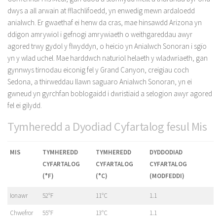
dwys a all arwain at fflachlifoedd, yn enwedig mewn ardaloedd
anialwch. Er gwaethaf ei henw da cras, mae hinsawdd Arizona yn
ddigon amrywiol i gefnogi amrywiaeth o weithgareddau awyr
agored trwy gydol y flwyddyn, o heicio yn Anialwch Sonoran i sgïo
yn y wlad uchel. Mae harddwch naturiol helaeth y wladwriaeth, gan
gynnwys tirnodau eiconig fel y Grand Canyon, creigiau coch
Sedona, a thirweddau llawn saguaro Anialwch Sonoran, yn ei
gwneud yn gyrchfan boblogaidd i dwristiaid a selogion awyr agored
fel ei gilydd.
Tymheredd a Dyodiad Cyfartalog fesul Mis
MIS
TYMHEREDD
TYMHEREDD
DYDDODIAD
CYFARTALOG
CYFARTALOG
CYFARTALOG
(°F)
(°C)
(MODFEDDI)
Ionawr
52°F
11°C
1.1
Chwefror
55°F
13°C
1.1