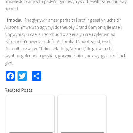
hinswleiddio arnoch i gadw’n gynnes yn ystod gweithgareddau awyr
agored.
Tirnodau
: Rhagfyr yw’r amser perffaith i brofi’r gaeaf yn ucheldir
Arizona. Ymwelwch ag ymyl ddeheuol y Grand Canyon’s, lle mae’r
clogwyni sy’n cael eu gorchuddio ag eira yn creu cyferbyniad
syfrdanol â’r awyr las ddofn. Am brofiad Nadoligaidd, ewch i
Prescott, a elwir yn “Ddinas Nadolig Arizona,” lle gallwch chi
fwynhau goleuadau gwyliau, gorymdeithiau, ac awyrgylch tref fach
glyd.
Facebook
Twitter
Share
Related Posts: