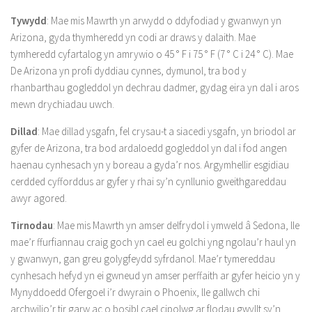
Tywydd
: Mae mis Mawrth yn arwydd o ddyfodiad y gwanwyn yn
Arizona, gyda thymheredd yn codi ar draws y dalaith. Mae
tymheredd cyfartalog yn amrywio o 45 ° F i 75 ° F (7 ° C i 24 ° C). Mae
De Arizona yn profi dyddiau cynnes, dymunol, tra bod y
rhanbarthau gogleddol yn dechrau dadmer, gydag eira yn dal i aros
mewn drychiadau uwch.
Dillad
: Mae dillad ysgafn, fel crysau-t a siacedi ysgafn, yn briodol ar
gyfer de Arizona, tra bod ardaloedd gogleddol yn dal i fod angen
haenau cynhesach yn y boreau a gyda’r nos. Argymhellir esgidiau
cerdded cyfforddus ar gyfer y rhai sy’n cynllunio gweithgareddau
awyr agored.
Tirnodau
: Mae mis Mawrth yn amser delfrydol i ymweld â Sedona, lle
mae’r ffurfiannau craig goch yn cael eu golchi yng ngolau’r haul yn
y gwanwyn, gan greu golygfeydd syfrdanol. Mae’r tymereddau
cynhesach hefyd yn ei gwneud yn amser perffaith ar gyfer heicio yn y
Mynyddoedd Ofergoel i’r dwyrain o Phoenix, lle gallwch chi
archwilio’r tir garw ac o bosibl cael cipolwg ar flodau gwyllt sy’n