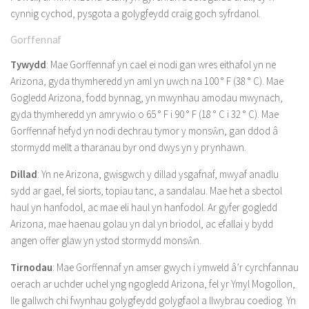
cynnig cychod, pysgota a golygfeydd craig goch syfrdanol.
Gorffennaf
Tywydd
: Mae Gorffennaf yn cael ei nodi gan wres eithafol yn ne
Arizona, gyda thymheredd yn aml yn uwch na 100 ° F (38 ° C). Mae
Gogledd Arizona, fodd bynnag, yn mwynhau amodau mwynach,
gyda thymheredd yn amrywio o 65 ° F i 90 ° F (18 ° C i 32 ° C). Mae
Gorffennaf hefyd yn nodi dechrau tymor y monsŵn, gan ddod â
stormydd mellt a tharanau byr ond dwys yn y prynhawn.
Dillad
: Yn ne Arizona, gwisgwch y dillad ysgafnaf, mwyaf anadlu
sydd ar gael, fel siorts, topiau tanc, a sandalau. Mae het a sbectol
haul yn hanfodol, ac mae eli haul yn hanfodol. Ar gyfer gogledd
Arizona, mae haenau golau yn dal yn briodol, ac efallai y bydd
angen offer glaw yn ystod stormydd monsŵn.
Tirnodau
: Mae Gorffennaf yn amser gwych i ymweld â’r cyrchfannau
oerach ar uchder uchel yng ngogledd Arizona, fel yr Ymyl Mogollon,
lle gallwch chi fwynhau golygfeydd golygfaol a llwybrau coediog. Yn