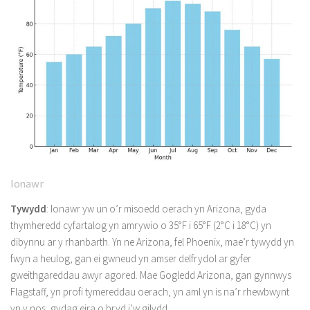
Ionawr
Tywydd
: Ionawr yw un o’r misoedd oerach yn Arizona, gyda
thymheredd cyfartalog yn amrywio o 35°F i 65°F (2°C i 18°C) yn
dibynnu ar y rhanbarth. Yn ne Arizona, fel Phoenix, mae’r tywydd yn
fwyn a heulog, gan ei gwneud yn amser delfrydol ar gyfer
gweithgareddau awyr agored. Mae Gogledd Arizona, gan gynnwys
Flagstaff, yn profi tymereddau oerach, yn aml yn is na’r rhewbwynt
yn y nos, gydag eira o bryd i’w gilydd.