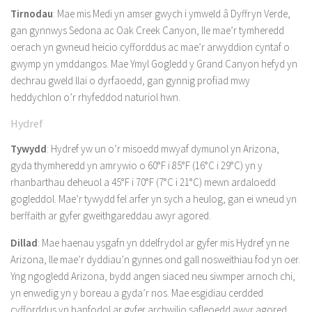
Tirnodau
: Mae mis Medi yn amser gwych i ymweld â Dyffryn Verde,
gan gynnwys Sedona ac Oak Creek Canyon, lle mae’r tymheredd
oerach yn gwneud heicio cyfforddus ac mae’r arwyddion cyntaf o
gwymp yn ymddangos. Mae Ymyl Gogledd y Grand Canyon hefyd yn
dechrau gweld llai o dyrfaoedd, gan gynnig profiad mwy
heddychlon o’r rhyfeddod naturiol hwn.
Hydref
Tywydd
: Hydref yw un o’r misoedd mwyaf dymunol yn Arizona,
gyda thymheredd yn amrywio o 60°F i 85°F (16°C i 29°C) yn y
rhanbarthau deheuol a 45°F i 70°F (7°C i 21°C) mewn ardaloedd
gogleddol. Mae’r tywydd fel arfer yn sych a heulog, gan ei wneud yn
berffaith ar gyfer gweithgareddau awyr agored.
Dillad
: Mae haenau ysgafn yn ddelfrydol ar gyfer mis Hydref yn ne
Arizona, lle mae’r dyddiau’n gynnes ond gall nosweithiau fod yn oer.
Yng ngogledd Arizona, bydd angen siaced neu siwmper arnoch chi,
yn enwedig yn y boreau a gyda’r nos. Mae esgidiau cerdded
cyfforddus yn hanfodol ar gyfer archwilio safleoedd awyr agored.