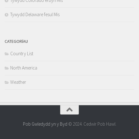
Tywydd Colorado erbyn Mis
Tywydd Delaware fesul Mis
CATEGORÏAU
Country List
North America
Weather
Pob Gwledydd yn y Byd
© 2024. Cedwir Pob Hawl.