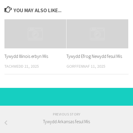
YOU MAY ALSO LIKE...
Tywydd Illinois erbyn Mis
Tywydd Efrog Newydd fesul Mis
TACHWEDD 21, 2025
GORFFENNAF 11, 2025
PREVIOUS STORY
Tywydd Arkansas fesul Mis