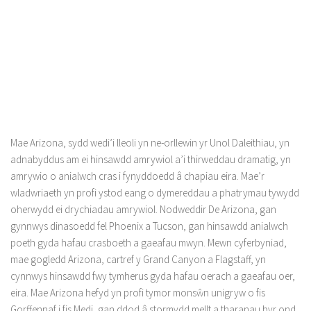
Mae Arizona, sydd wedi’i lleoli yn ne-orllewin yr Unol Daleithiau, yn
adnabyddus am ei hinsawdd amrywiol a’i thirweddau dramatig, yn
amrywio o anialwch cras i fynyddoedd â chapiau eira. Mae’r
wladwriaeth yn profi ystod eang o dymereddau a phatrymau tywydd
oherwydd ei drychiadau amrywiol. Nodweddir De Arizona, gan
gynnwys dinasoedd fel Phoenix a Tucson, gan hinsawdd anialwch
poeth gyda hafau crasboeth a gaeafau mwyn. Mewn cyferbyniad,
mae gogledd Arizona, cartref y Grand Canyon a Flagstaff, yn
cynnwys hinsawdd fwy tymherus gyda hafau oerach a gaeafau oer,
eira. Mae Arizona hefyd yn profi tymor monsŵn unigryw o fis
Gorffennaf i fis Medi, gan ddod â stormydd mellt a tharanau byr ond