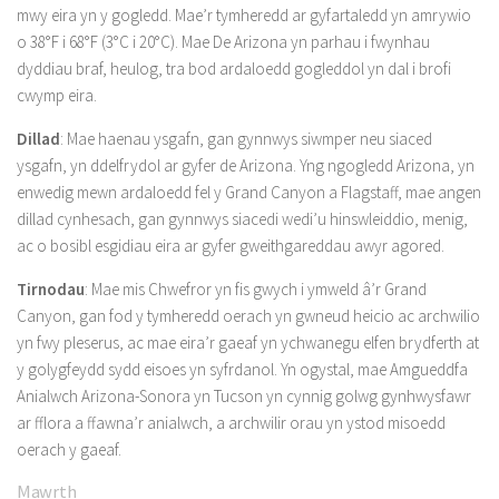
mwy eira yn y gogledd. Mae’r tymheredd ar gyfartaledd yn amrywio
o 38°F i 68°F (3°C i 20°C). Mae De Arizona yn parhau i fwynhau
dyddiau braf, heulog, tra bod ardaloedd gogleddol yn dal i brofi
cwymp eira.
Dillad
: Mae haenau ysgafn, gan gynnwys siwmper neu siaced
ysgafn, yn ddelfrydol ar gyfer de Arizona. Yng ngogledd Arizona, yn
enwedig mewn ardaloedd fel y Grand Canyon a Flagstaff, mae angen
dillad cynhesach, gan gynnwys siacedi wedi’u hinswleiddio, menig,
ac o bosibl esgidiau eira ar gyfer gweithgareddau awyr agored.
Tirnodau
: Mae mis Chwefror yn fis gwych i ymweld â’r Grand
Canyon, gan fod y tymheredd oerach yn gwneud heicio ac archwilio
yn fwy pleserus, ac mae eira’r gaeaf yn ychwanegu elfen brydferth at
y golygfeydd sydd eisoes yn syfrdanol. Yn ogystal, mae Amgueddfa
Anialwch Arizona-Sonora yn Tucson yn cynnig golwg gynhwysfawr
ar fflora a ffawna’r anialwch, a archwilir orau yn ystod misoedd
oerach y gaeaf.
Mawrth