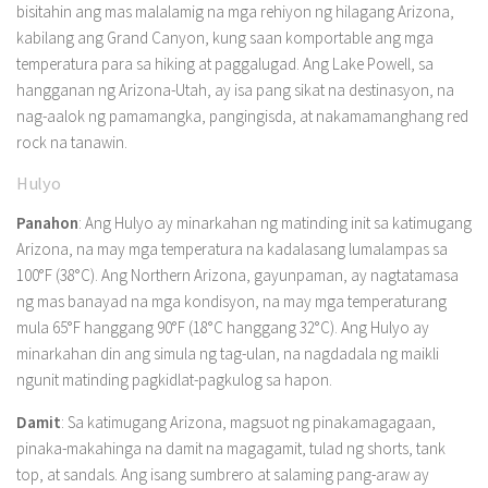
bisitahin ang mas malalamig na mga rehiyon ng hilagang Arizona,
kabilang ang Grand Canyon, kung saan komportable ang mga
temperatura para sa hiking at paggalugad. Ang Lake Powell, sa
hangganan ng Arizona-Utah, ay isa pang sikat na destinasyon, na
nag-aalok ng pamamangka, pangingisda, at nakamamanghang red
rock na tanawin.
Hulyo
Panahon
: Ang Hulyo ay minarkahan ng matinding init sa katimugang
Arizona, na may mga temperatura na kadalasang lumalampas sa
100°F (38°C). Ang Northern Arizona, gayunpaman, ay nagtatamasa
ng mas banayad na mga kondisyon, na may mga temperaturang
mula 65°F hanggang 90°F (18°C hanggang 32°C). Ang Hulyo ay
minarkahan din ang simula ng tag-ulan, na nagdadala ng maikli
ngunit matinding pagkidlat-pagkulog sa hapon.
Damit
: Sa katimugang Arizona, magsuot ng pinakamagagaan,
pinaka-makahinga na damit na magagamit, tulad ng shorts, tank
top, at sandals. Ang isang sumbrero at salaming pang-araw ay