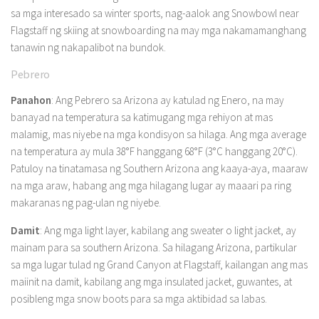
sa mga interesado sa winter sports, nag-aalok ang Snowbowl near
Flagstaff ng skiing at snowboarding na may mga nakamamanghang
tanawin ng nakapalibot na bundok.
Pebrero
Panahon
: Ang Pebrero sa Arizona ay katulad ng Enero, na may
banayad na temperatura sa katimugang mga rehiyon at mas
malamig, mas niyebe na mga kondisyon sa hilaga. Ang mga average
na temperatura ay mula 38°F hanggang 68°F (3°C hanggang 20°C).
Patuloy na tinatamasa ng Southern Arizona ang kaaya-aya, maaraw
na mga araw, habang ang mga hilagang lugar ay maaari pa ring
makaranas ng pag-ulan ng niyebe.
Damit
: Ang mga light layer, kabilang ang sweater o light jacket, ay
mainam para sa southern Arizona. Sa hilagang Arizona, partikular
sa mga lugar tulad ng Grand Canyon at Flagstaff, kailangan ang mas
maiinit na damit, kabilang ang mga insulated jacket, guwantes, at
posibleng mga snow boots para sa mga aktibidad sa labas.