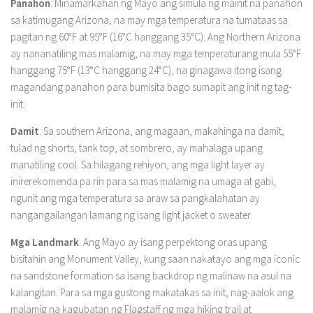
Panahon
: Minamarkahan ng Mayo ang simula ng mainit na panahon
sa katimugang Arizona, na may mga temperatura na tumataas sa
pagitan ng 60°F at 95°F (16°C hanggang 35°C). Ang Northern Arizona
ay nananatiling mas malamig, na may mga temperaturang mula 55°F
hanggang 75°F (13°C hanggang 24°C), na ginagawa itong isang
magandang panahon para bumisita bago sumapit ang init ng tag-
init.
Damit
: Sa southern Arizona, ang magaan, makahinga na damit,
tulad ng shorts, tank top, at sombrero, ay mahalaga upang
manatiling cool. Sa hilagang rehiyon, ang mga light layer ay
inirerekomenda pa rin para sa mas malamig na umaga at gabi,
ngunit ang mga temperatura sa araw sa pangkalahatan ay
nangangailangan lamang ng isang light jacket o sweater.
Mga Landmark
: Ang Mayo ay isang perpektong oras upang
bisitahin ang Monument Valley, kung saan nakatayo ang mga iconic
na sandstone formation sa isang backdrop ng malinaw na asul na
kalangitan. Para sa mga gustong makatakas sa init, nag-aalok ang
malamig na kagubatan ng Flagstaff ng mga hiking trail at