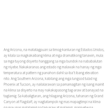
Ang Arizona, na matatagpuan sa timog-kanluran ng Estados Unidos,
ay kilala sa magkakaibang klima at mga dramatikong tanawin, mula
sa mga tuyong disyerto hanggang sa mga bundok na nababalutan
ng niyebe. Nakakaranas ang estado ng malawak na hanay ng mga
temperatura at pattern ng panahon dahil sa iba’t ibang elevation
nito. Ang Southern Arizona, kabilang ang mga lungsod tulad ng
Phoenix at Tucson, ay nailalarawan sa pamamagitan ng isang mainit
na klima sa disyerto na may nakakapasong tag-araw at banayad na
taglamig. Sa kabaligtaran, ang hilagang Arizona, tahanan ng Grand
Canyon at Flagstaff, ay nagtatampok ng mas mapagtimpi na klima
na may mas malalamig na tag-araw at malamig, maniyebe na