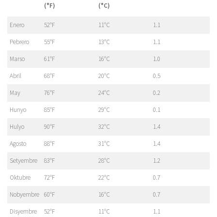
(°F)
(°C)
Enero
52°F
11°C
1.1
Pebrero
55°F
13°C
1.1
Marso
61°F
16°C
1.0
Abril
68°F
20°C
0.5
May
76°F
24°C
0.2
Hunyo
85°F
29°C
0.1
Hulyo
90°F
32°C
1.4
Agosto
88°F
31°C
1.4
Setyembre
83°F
28°C
1.2
Oktubre
72°F
22°C
0.7
Nobyembre
60°F
16°C
0.7
Disyembre
52°F
11°C
1.1