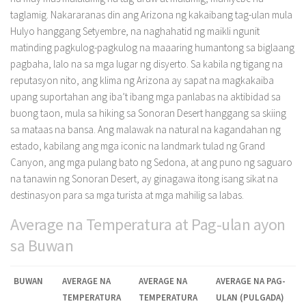
taglamig. Nakararanas din ang Arizona ng kakaibang tag-ulan mula
Hulyo hanggang Setyembre, na naghahatid ng maikli ngunit
matinding pagkulog-pagkulog na maaaring humantong sa biglaang
pagbaha, lalo na sa mga lugar ng disyerto. Sa kabila ng tigang na
reputasyon nito, ang klima ng Arizona ay sapat na magkakaiba
upang suportahan ang iba’t ibang mga panlabas na aktibidad sa
buong taon, mula sa hiking sa Sonoran Desert hanggang sa skiing
sa mataas na bansa. Ang malawak na natural na kagandahan ng
estado, kabilang ang mga iconic na landmark tulad ng Grand
Canyon, ang mga pulang bato ng Sedona, at ang puno ng saguaro
na tanawin ng Sonoran Desert, ay ginagawa itong isang sikat na
destinasyon para sa mga turista at mga mahilig sa labas.
Average na Temperatura at Pag-ulan ayon
sa Buwan
BUWAN
AVERAGE NA
AVERAGE NA
AVERAGE NA PAG-
TEMPERATURA
TEMPERATURA
ULAN (PULGADA)