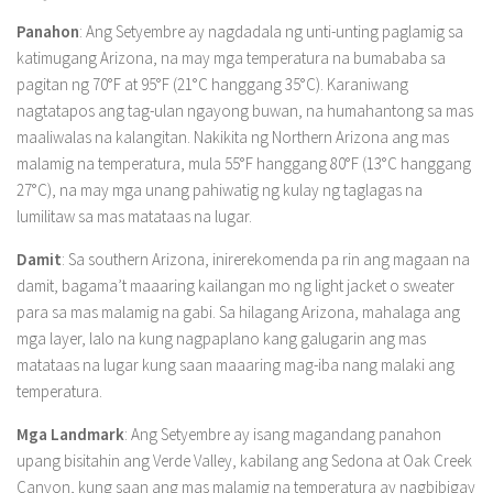
Panahon
: Ang Setyembre ay nagdadala ng unti-unting paglamig sa
katimugang Arizona, na may mga temperatura na bumababa sa
pagitan ng 70°F at 95°F (21°C hanggang 35°C). Karaniwang
nagtatapos ang tag-ulan ngayong buwan, na humahantong sa mas
maaliwalas na kalangitan. Nakikita ng Northern Arizona ang mas
malamig na temperatura, mula 55°F hanggang 80°F (13°C hanggang
27°C), na may mga unang pahiwatig ng kulay ng taglagas na
lumilitaw sa mas matataas na lugar.
Damit
: Sa southern Arizona, inirerekomenda pa rin ang magaan na
damit, bagama’t maaaring kailangan mo ng light jacket o sweater
para sa mas malamig na gabi. Sa hilagang Arizona, mahalaga ang
mga layer, lalo na kung nagpaplano kang galugarin ang mas
matataas na lugar kung saan maaaring mag-iba nang malaki ang
temperatura.
Mga Landmark
: Ang Setyembre ay isang magandang panahon
upang bisitahin ang Verde Valley, kabilang ang Sedona at Oak Creek
Canyon, kung saan ang mas malamig na temperatura ay nagbibigay