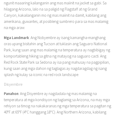
ngunit maaaring kailanganin ang mas maiinit na jacket sa gabi. Sa
hilagang Arizona, lalo na sa paligid ng Flagstaff at ng Grand
Canyon, kakailanganin mo ng mas maiinit na damit, kabilang ang
amerikana, guwantes, at posibleng sumbrero para sa mas malamig
na mga araw.
Mga Landmark
: Ang Nobyembre ay isang kamangha-manghang
oras upang bisitahin ang Tucson at tuklasin ang Saguaro National
Park, kung saan ang mas malamig na temperatura ay nagbibigay ng
komportableng hiking sa gitna ng matayog na saguaro cacti. Ang
Red Rock State Park sa Sedona ay isa pang mahusay na pagpipilian,
kung saan ang mga dahon ng taglagas ay nagdaragdag ng isang
splash ng kulay sa iconic na red rock landscape.
Disyembre
Panahon
: Ang Disyembre ay nagdadala ng mas malamig na
temperatura at mga kondisyon ng taglamig sa Arizona, na may mga
rehiyon sa timog na nakakaranas ng mga temperatura sa pagitan ng
40°F at 65°F (4°C hanggang 18°C). Ang Northern Arizona, kabilang