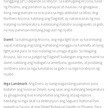
hanggang 18°C) depende sa rehiyon. Sa katimugang Arizona, tulad
ng Phoenix, ang panahon ay banayad at maaraw, na ginagawa
itong isang mainam na oras para sa mga aktibidad sa labas. Ang
Northern Arizona, kabilang ang Flagstaff, ay nakakaranas ng mas
malamig na temperatura, kadalasang mababa sa pagyeyelo sa gabi,
na may paminsan-minsang pag-ulan ng niyebe.
Damit
: Sa katimugang Arizona, ang mga light layer ay karaniwang
sapat, kabilang ang isang mahabang manggas na kamiseta at isang
light jacket para sa mas malamig na umaga at gabi. Sa hilagang
Arizona, lalo na sa paligid ng Flagstaff, kailangan ang mas maiinit na
damit, kabilang ang mabigat na amerikana, guwantes, at posibleng
sombrero para sa mga lumalabas sa gabi o sa mga kondisyon ng
niyebe.
Mga Landmark
: Ang Enero ay isang magandang panahon para
bisitahin ang Sonoran Desert, kung saan ang mahinang temperatura
ay ginagawang mas komportable ang hiking at pag-explore.
Kabilang sa mga sikat na destinasyon ang Saguaro National Park
malapit sa Tucson at ang Desert Botanical Garden sa Phoenix. Para