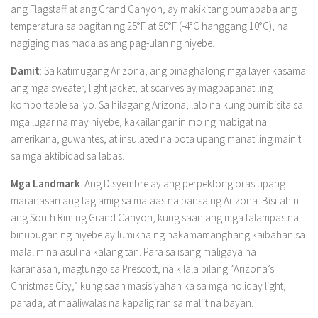
ang Flagstaff at ang Grand Canyon, ay makikitang bumababa ang
temperatura sa pagitan ng 25°F at 50°F (-4°C hanggang 10°C), na
nagiging mas madalas ang pag-ulan ng niyebe.
Damit
: Sa katimugang Arizona, ang pinaghalong mga layer kasama
ang mga sweater, light jacket, at scarves ay magpapanatiling
komportable sa iyo. Sa hilagang Arizona, lalo na kung bumibisita sa
mga lugar na may niyebe, kakailanganin mo ng mabigat na
amerikana, guwantes, at insulated na bota upang manatiling mainit
sa mga aktibidad sa labas.
Mga Landmark
: Ang Disyembre ay ang perpektong oras upang
maranasan ang taglamig sa mataas na bansa ng Arizona. Bisitahin
ang South Rim ng Grand Canyon, kung saan ang mga talampas na
binubugan ng niyebe ay lumikha ng nakamamanghang kaibahan sa
malalim na asul na kalangitan. Para sa isang maligaya na
karanasan, magtungo sa Prescott, na kilala bilang “Arizona’s
Christmas City,” kung saan masisiyahan ka sa mga holiday light,
parada, at maaliwalas na kapaligiran sa maliit na bayan.