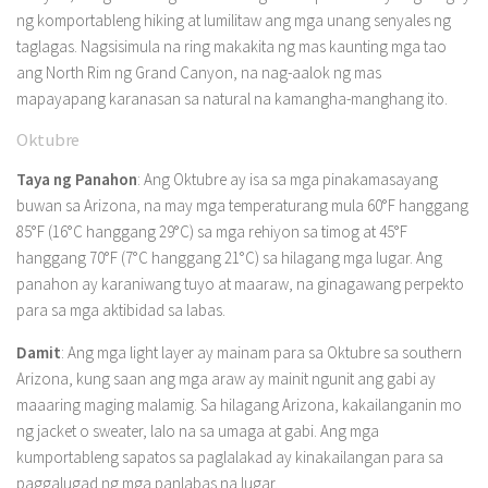
ng komportableng hiking at lumilitaw ang mga unang senyales ng
taglagas. Nagsisimula na ring makakita ng mas kaunting mga tao
ang North Rim ng Grand Canyon, na nag-aalok ng mas
mapayapang karanasan sa natural na kamangha-manghang ito.
Oktubre
Taya ng Panahon
: Ang Oktubre ay isa sa mga pinakamasayang
buwan sa Arizona, na may mga temperaturang mula 60°F hanggang
85°F (16°C hanggang 29°C) sa mga rehiyon sa timog at 45°F
hanggang 70°F (7°C hanggang 21°C) sa hilagang mga lugar. Ang
panahon ay karaniwang tuyo at maaraw, na ginagawang perpekto
para sa mga aktibidad sa labas.
Damit
: Ang mga light layer ay mainam para sa Oktubre sa southern
Arizona, kung saan ang mga araw ay mainit ngunit ang gabi ay
maaaring maging malamig. Sa hilagang Arizona, kakailanganin mo
ng jacket o sweater, lalo na sa umaga at gabi. Ang mga
kumportableng sapatos sa paglalakad ay kinakailangan para sa
paggalugad ng mga panlabas na lugar.