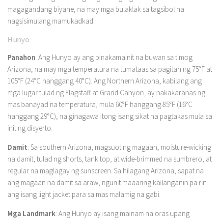
magagandang biyahe, na may mga bulaklak sa tagsibol na
nagsisimulang mamukadkad.
Hunyo
Panahon
: Ang Hunyo ay ang pinakamainit na buwan sa timog
Arizona, na may mga temperatura na tumataas sa pagitan ng 75°F at
105°F (24°C hanggang 40°C). Ang Northern Arizona, kabilang ang
mga lugar tulad ng Flagstaff at Grand Canyon, ay nakakaranas ng
mas banayad na temperatura, mula 60°F hanggang 85°F (16°C
hanggang 29°C), na ginagawa itong isang sikat na pagtakas mula sa
init ng disyerto.
Damit
: Sa southern Arizona, magsuot ng magaan, moisture-wicking
na damit, tulad ng shorts, tank top, at wide-brimmed na sumbrero, at
regular na maglagay ng sunscreen. Sa hilagang Arizona, sapat na
ang magaan na damit sa araw, ngunit maaaring kailanganin pa rin
ang isang light jacket para sa mas malamig na gabi.
Mga Landmark
: Ang Hunyo ay isang mainam na oras upang