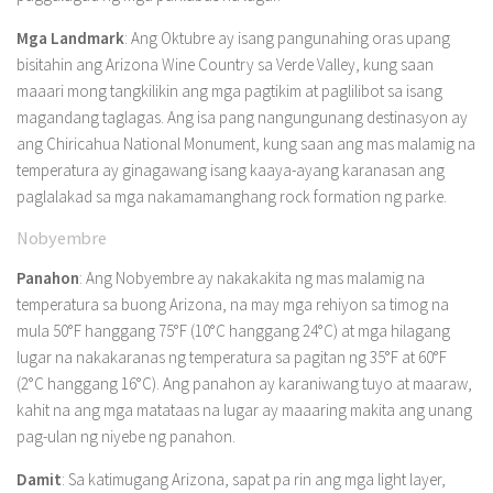
Mga Landmark
: Ang Oktubre ay isang pangunahing oras upang
bisitahin ang Arizona Wine Country sa Verde Valley, kung saan
maaari mong tangkilikin ang mga pagtikim at paglilibot sa isang
magandang taglagas. Ang isa pang nangungunang destinasyon ay
ang Chiricahua National Monument, kung saan ang mas malamig na
temperatura ay ginagawang isang kaaya-ayang karanasan ang
paglalakad sa mga nakamamanghang rock formation ng parke.
Nobyembre
Panahon
: Ang Nobyembre ay nakakakita ng mas malamig na
temperatura sa buong Arizona, na may mga rehiyon sa timog na
mula 50°F hanggang 75°F (10°C hanggang 24°C) at mga hilagang
lugar na nakakaranas ng temperatura sa pagitan ng 35°F at 60°F
(2°C hanggang 16°C). Ang panahon ay karaniwang tuyo at maaraw,
kahit na ang mga matataas na lugar ay maaaring makita ang unang
pag-ulan ng niyebe ng panahon.
Damit
: Sa katimugang Arizona, sapat pa rin ang mga light layer,