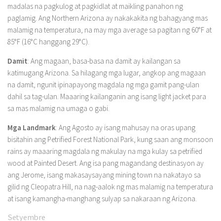
madalas na pagkulog at pagkidlat at maikling panahon ng
paglamig. Ang Northern Arizona ay nakakakita ng bahagyang mas
malamig na temperatura, na may mga average sa pagitan ng 60°F at
85°F (16°C hanggang 29°C).
Damit
: Ang magaan, basa-basa na damit ay kailangan sa
katimugang Arizona. Sa hilagang mga lugar, angkop ang magaan
na damit, ngunit ipinapayong magdala ng mga gamit pang-ulan
dahil sa tag-ulan. Maaaring kailanganin ang isang light jacket para
sa mas malamig na umaga o gabi.
Mga Landmark
: Ang Agosto ay isang mahusay na oras upang
bisitahin ang Petrified Forest National Park, kung saan ang monsoon
rains ay maaaring magdala ng makulay na mga kulay sa petrified
wood at Painted Desert. Ang isa pang magandang destinasyon ay
ang Jerome, isang makasaysayang mining town na nakatayo sa
gilid ng Cleopatra Hill, na nag-aalok ng mas malamig na temperatura
at isang kamangha-manghang sulyap sa nakaraan ng Arizona.
Setyembre