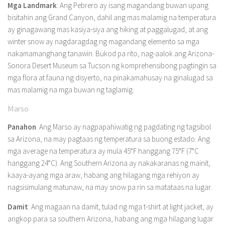
Mga Landmark
: Ang Pebrero ay isang magandang buwan upang
bisitahin ang Grand Canyon, dahil ang mas malamig na temperatura
ay ginagawang mas kasiya-siya ang hiking at paggalugad, at ang
winter snow ay nagdaragdag ng magandang elemento sa mga
nakamamanghang tanawin. Bukod pa rito, nag-aalok ang Arizona-
Sonora Desert Museum sa Tucson ng komprehensibong pagtingin sa
mga flora at fauna ng disyerto, na pinakamahusay na ginalugad sa
mas malamig na mga buwan ng taglamig.
Marso
Panahon
: Ang Marso ay nagpapahiwatig ng pagdating ng tagsibol
sa Arizona, na may pagtaas ng temperatura sa buong estado. Ang
mga average na temperatura ay mula 45°F hanggang 75°F (7°C
hanggang 24°C). Ang Southern Arizona ay nakakaranas ng mainit,
kaaya-ayang mga araw, habang ang hilagang mga rehiyon ay
nagsisimulang matunaw, na may snow pa rin sa matataas na lugar.
Damit
: Ang magaan na damit, tulad ng mga t-shirt at light jacket, ay
angkop para sa southern Arizona, habang ang mga hilagang lugar