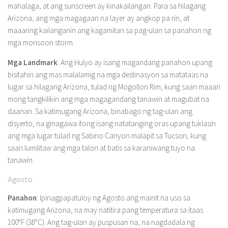
mahalaga, at ang sunscreen ay kinakailangan. Para sa hilagang
Arizona, ang mga magagaan na layer ay angkop pa rin, at
maaaring kailanganin ang kagamitan sa pag-ulan sa panahon ng
mga monsoon storm.
Mga Landmark
: Ang Hulyo ay isang magandang panahon upang
bisitahin ang mas malalamig na mga destinasyon sa matataas na
lugar sa hilagang Arizona, tulad ng Mogollon Rim, kung saan maaari
mong tangkilikin ang mga magagandang tanawin at magubat na
daanan. Sa katimugang Arizona, binabago ng tag-ulan ang
disyerto, na ginagawa itong isang natatanging oras upang tuklasin
ang mga lugar tulad ng Sabino Canyon malapit sa Tucson, kung
saan lumilitaw ang mga talon at batis sa karaniwang tuyo na
tanawin.
Agosto
Panahon
: Ipinagpapatuloy ng Agosto ang mainit na uso sa
katimugang Arizona, na may natitira pang temperatura sa itaas
100°F (38°C). Ang tag-ulan ay puspusan na, na nagdadala ng