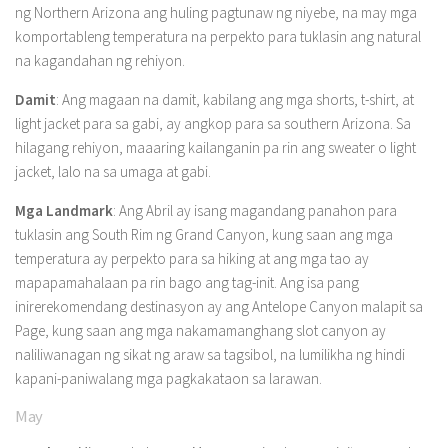
ng Northern Arizona ang huling pagtunaw ng niyebe, na may mga
komportableng temperatura na perpekto para tuklasin ang natural
na kagandahan ng rehiyon.
Damit
: Ang magaan na damit, kabilang ang mga shorts, t-shirt, at
light jacket para sa gabi, ay angkop para sa southern Arizona. Sa
hilagang rehiyon, maaaring kailanganin pa rin ang sweater o light
jacket, lalo na sa umaga at gabi.
Mga Landmark
: Ang Abril ay isang magandang panahon para
tuklasin ang South Rim ng Grand Canyon, kung saan ang mga
temperatura ay perpekto para sa hiking at ang mga tao ay
mapapamahalaan pa rin bago ang tag-init. Ang isa pang
inirerekomendang destinasyon ay ang Antelope Canyon malapit sa
Page, kung saan ang mga nakamamanghang slot canyon ay
naliliwanagan ng sikat ng araw sa tagsibol, na lumilikha ng hindi
kapani-paniwalang mga pagkakataon sa larawan.
May