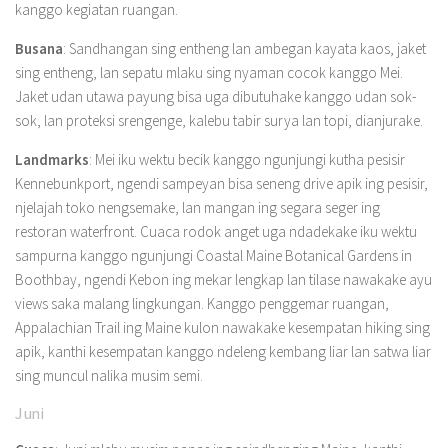
kanggo kegiatan ruangan.
Busana
: Sandhangan sing entheng lan ambegan kayata kaos, jaket
sing entheng, lan sepatu mlaku sing nyaman cocok kanggo Mei.
Jaket udan utawa payung bisa uga dibutuhake kanggo udan sok-
sok, lan proteksi srengenge, kalebu tabir surya lan topi, dianjurake.
Landmarks
: Mei iku wektu becik kanggo ngunjungi kutha pesisir
Kennebunkport, ngendi sampeyan bisa seneng drive apik ing pesisir,
njelajah toko nengsemake, lan mangan ing segara seger ing
restoran waterfront. Cuaca rodok anget uga ndadekake iku wektu
sampurna kanggo ngunjungi Coastal Maine Botanical Gardens in
Boothbay, ngendi Kebon ing mekar lengkap lan tilase nawakake ayu
views saka malang lingkungan. Kanggo penggemar ruangan,
Appalachian Trail ing Maine kulon nawakake kesempatan hiking sing
apik, kanthi kesempatan kanggo ndeleng kembang liar lan satwa liar
sing muncul nalika musim semi.
Juni