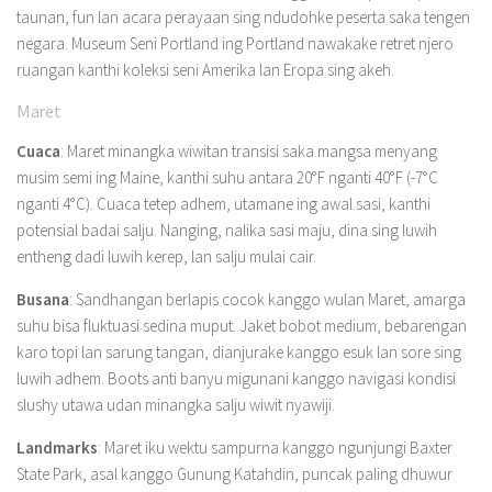
taunan, fun lan acara perayaan sing ndudohke peserta saka tengen
negara. Museum Seni Portland ing Portland nawakake retret njero
ruangan kanthi koleksi seni Amerika lan Eropa sing akeh.
Maret
Cuaca
: Maret minangka wiwitan transisi saka mangsa menyang
musim semi ing Maine, kanthi suhu antara 20°F nganti 40°F (-7°C
nganti 4°C). Cuaca tetep adhem, utamane ing awal sasi, kanthi
potensial badai salju. Nanging, nalika sasi maju, dina sing luwih
entheng dadi luwih kerep, lan salju mulai cair.
Busana
: Sandhangan berlapis cocok kanggo wulan Maret, amarga
suhu bisa fluktuasi sedina muput. Jaket bobot medium, bebarengan
karo topi lan sarung tangan, dianjurake kanggo esuk lan sore sing
luwih adhem. Boots anti banyu migunani kanggo navigasi kondisi
slushy utawa udan minangka salju wiwit nyawiji.
Landmarks
: Maret iku wektu sampurna kanggo ngunjungi Baxter
State Park, asal kanggo Gunung Katahdin, puncak paling dhuwur