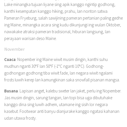
Lake minangka tujuan liyane sing apik kanggo ngintip godhong,
kanthi kesempatan kanggo hiking, prahu, lan nonton satwa.
Pameran Fryeburg, salah sawijining pameran pertanian paling gedhe
ing Maine, minangka acara sing kudu dikunjungi ing wulan Oktober,
nawakake atraksi pameran tradisional, hiburan langsung, lan
perayaan warisan deso Maine.
November
Cuaca
: Nopember ing Maine wiwit musim dingin, kanthi suhu
mudhun nganti 30°F lan 50°F (-1°C nganti 10°C). Godhong-
godhongan godhong tiba wiwit fade, lan negara wiwit ngalami
frosts luwih kerep lan kamungkinan saka snowfall pisanan mangsa.
Busana
: Lapisan anget, kalebu sweter lan jaket, perlu ing Nopember.
Jas musim dingin, sarung tangan, lan topi bisa uga dibutuhake
kanggo dina sing luwih adhem, utamane ing sisih lor negara
kasebut. Footwear anti banyu dianjurake kanggo ngatasi kahanan
udan utawa frosty.