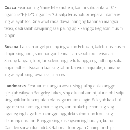
Cuaca
: Februari ing Maine tetep adhem, kanthi suhu antara 10°F
nganti 28°F (-12°C nganti -2°C). Salju terus nutupi negara, utamane
ing wilayah lor. Dina wiwit rada dawa, nanging kahanan mangsa
tetep, dadi salah sawijining sasi paling apik kanggo kegiatan musim
dingin.
Busana
: Lapisan anget penting ing wulan Februari, kalebu jas musim
dingin sing abot, sandhangan termal, lan sepatu bot terisolasi.
Sarung tangan, topi, lan selendang perlu kanggo nglindhungi saka
angin adhem. Busana luar sing tahan banyu dianjurake, utamane
ing wilayah sing rawan salju lan es.
Landmarks
: Februari minangka wektu sing paling apik kanggo
njelajah wilayah Rangeley Lakes, sing dikenal kanthi jalur mobil salju
sing apik lan kesempatan olahraga musim dingin. Wilayah kasebut
uga misuwur amarga mancing es, kanthi akeh pemancing sing
ngadeg ing tlaga beku kanggo nggoleki salmon lan trout sing
dikurung daratan. Kanggo sing kasengsem ing budaya, kutha
Camden sarwa dumadi US National Toboggan Championships