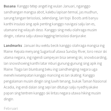
Busana
: Kanggo tetep anget ing wulan Januari, nganggo
sandhangan mangsa abot, kalebu lapisan termal, jas mudhun,
sarung tangan terisolasi, selendang, lan topi. Boots anti banyu
kanthi insulasi sing apik penting kanggo navigasi salju lan es,
utamane ing wilayah deso. Kanggo sing melu olahraga musim
dingin, celana salju utawa legging terisolasi dianjurake.
Landmarks
: Januari iku wektu becik kanggo olahraga mangsa ing
Maine. Kepala menyang Sugarloaf utawa Sunday River, loro resor ski
utama negara, ing ngendi sampeyan bisa seneng ski, snowboarding,
lan snowshoeing kanthi latar mburi gunung-gunung sing apik ing
Maine. Tlaga lan blumbang beku ing saindhenging negara uga
menehi kesempatan kanggo mancing es lan skating. Kanggo
pengalaman musim dingin sing luwih tenang, bukak Taman Nasional
Acadia, ing endi dalan sing sepi lan ditutupi salju nyedhiyakake
papan sing tentrem kanggo ski lintas negara utawa hiking musim
dingin.
Februari