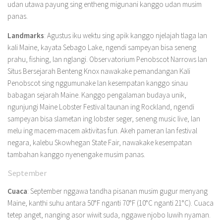
udan utawa payung sing entheng migunani kanggo udan musim
panas.
Landmarks
: Agustus iku wektu sing apik kanggo njelajah tlaga lan
kali Maine, kayata Sebago Lake, ngendi sampeyan bisa seneng
prahu, fishing, lan nglangi. Observatorium Penobscot Narrows lan
Situs Bersejarah Benteng Knox nawakake pemandangan Kali
Penobscot sing nggumunake lan kesempatan kanggo sinau
babagan sejarah Maine. Kanggo pengalaman budaya unik,
ngunjungi Maine Lobster Festival taunan ing Rockland, ngendi
sampeyan bisa slametan ing lobster seger, seneng music live, lan
melu ing macem-macem aktivitas fun. Akeh pameran lan festival
negara, kalebu Skowhegan State Fair, nawakake kesempatan
tambahan kanggo nyenengake musim panas.
September
Cuaca
: September nggawa tandha pisanan musim gugur menyang
Maine, kanthi suhu antara 50°F nganti 70°F (10°C nganti 21°C). Cuaca
tetep anget, nanging asor wiwit suda, nggawe njobo luwih nyaman.