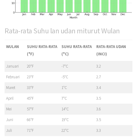
Rata-rata Suhu lan udan miturut Wulan
WULAN
SUHU RATA-RATA
SUHU RATA-RATA
RATA-RATA UDAN
(°F)
(°C)
(INCI)
Januari
20°F
-7°C
3.2
Februari
23°F
-5°C
2.7
Maret
33°F
1°C
3.4
April
45°F
7°C
3.5
Mei
57°F
14°C
3.6
Juni
66°F
19°C
3.5
Juli
71°F
22°C
3.3