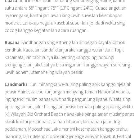
Cuaca
: Juni mlebu musim panas ing saindhenging Maine, kanthi
suhu antara 55°F nganti 75°F (13°C nganti 24°C). Cuaca anget lan
nyenengake, kanthi jam awan sing luwih suwe lan kelembapan
moderat. Lanskap negara kasebut subur lan ijo, dadi wektu sing
cocog kanggo kegiatan lan acara ruangan.
Busana
: Sandhangan sing entheng lan ambegan kayata kathok
cendhak, kaos, lan sandal dianjurake kanggo wulan Juni. Topi,
kacamata, lan tabir surya iku penting kanggo nglindhungi
srengenge, lan jaket cahya bisa migunani kanggo wayah sore sing
luwih adhem, utamane ing wilayah pesisir.
Landmarks
: Juni minangka wektu sing paling apik kanggo njelajah
pesisir Maine, kalebu kunjungan menyang Taman Nasional Acadia,
ing ngendi musim panas wiwit narik pengunjung liyane. Wisata sing
apik ing taman, jalur hiking, lan pesisir berbatu paling apik ing wektu
iki. Wilayah Old Orchard Beach nawakake pengalaman musim panas
klasik kanthi pesisir pasir, taman hiburan, lan papan jalan. Ing
pedalaman, Moosehead Lake menehi kesempatan kanggo prahu,
mancing, lan ndeleng moose sing jenenge wilayah kasebut. Festival