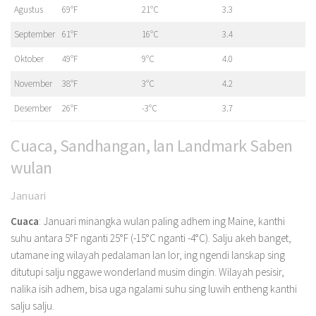
Agustus
69°F
21°C
3.3
September
61°F
16°C
3.4
Oktober
49°F
9°C
4.0
November
38°F
3°C
4.2
Desember
26°F
-3°C
3.7
Cuaca, Sandhangan, lan Landmark Saben
wulan
Januari
Cuaca
: Januari minangka wulan paling adhem ing Maine, kanthi
suhu antara 5°F nganti 25°F (-15°C nganti -4°C). Salju akeh banget,
utamane ing wilayah pedalaman lan lor, ing ngendi lanskap sing
ditutupi salju nggawe wonderland musim dingin. Wilayah pesisir,
nalika isih adhem, bisa uga ngalami suhu sing luwih entheng kanthi
salju salju.