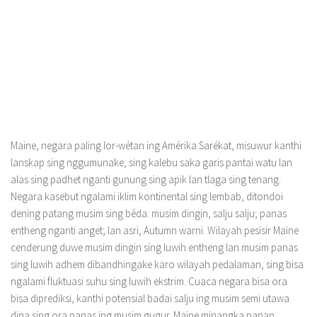
Maine, negara paling lor-wétan ing Amérika Sarékat, misuwur kanthi
lanskap sing nggumunake, sing kalebu saka garis pantai watu lan
alas sing padhet nganti gunung sing apik lan tlaga sing tenang.
Negara kasebut ngalami iklim kontinental sing lembab, ditondoi
dening patang musim sing béda: musim dingin, salju salju; panas
entheng nganti anget; lan asri, Autumn warni. Wilayah pesisir Maine
cenderung duwe musim dingin sing luwih entheng lan musim panas
sing luwih adhem dibandhingake karo wilayah pedalaman, sing bisa
ngalami fluktuasi suhu sing luwih ekstrim. Cuaca negara bisa ora
bisa diprediksi, kanthi potensial badai salju ing musim semi utawa
dina sing ora panas ing musim gugur. Maine minangka papan