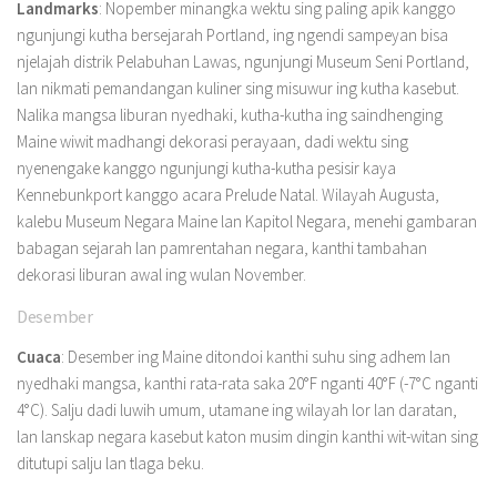
Landmarks
: Nopember minangka wektu sing paling apik kanggo
ngunjungi kutha bersejarah Portland, ing ngendi sampeyan bisa
njelajah distrik Pelabuhan Lawas, ngunjungi Museum Seni Portland,
lan nikmati pemandangan kuliner sing misuwur ing kutha kasebut.
Nalika mangsa liburan nyedhaki, kutha-kutha ing saindhenging
Maine wiwit madhangi dekorasi perayaan, dadi wektu sing
nyenengake kanggo ngunjungi kutha-kutha pesisir kaya
Kennebunkport kanggo acara Prelude Natal. Wilayah Augusta,
kalebu Museum Negara Maine lan Kapitol Negara, menehi gambaran
babagan sejarah lan pamrentahan negara, kanthi tambahan
dekorasi liburan awal ing wulan November.
Desember
Cuaca
: Desember ing Maine ditondoi kanthi suhu sing adhem lan
nyedhaki mangsa, kanthi rata-rata saka 20°F nganti 40°F (-7°C nganti
4°C). Salju dadi luwih umum, utamane ing wilayah lor lan daratan,
lan lanskap negara kasebut katon musim dingin kanthi wit-witan sing
ditutupi salju lan tlaga beku.