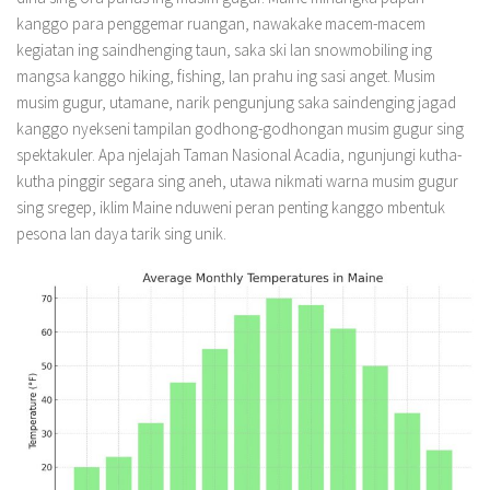
kanggo para penggemar ruangan, nawakake macem-macem
kegiatan ing saindhenging taun, saka ski lan snowmobiling ing
mangsa kanggo hiking, fishing, lan prahu ing sasi anget. Musim
musim gugur, utamane, narik pengunjung saka saindenging jagad
kanggo nyekseni tampilan godhong-godhongan musim gugur sing
spektakuler. Apa njelajah Taman Nasional Acadia, ngunjungi kutha-
kutha pinggir segara sing aneh, utawa nikmati warna musim gugur
sing sregep, iklim Maine nduweni peran penting kanggo mbentuk
pesona lan daya tarik sing unik.