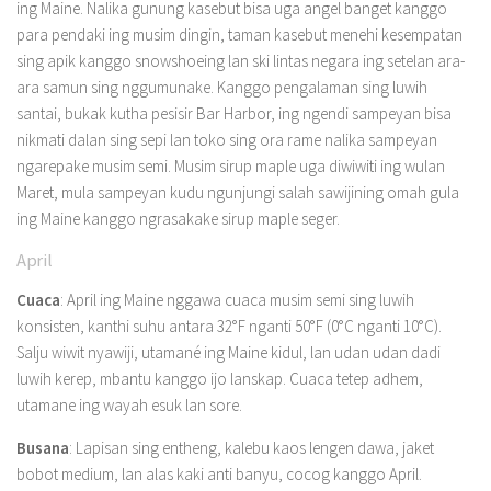
ing Maine. Nalika gunung kasebut bisa uga angel banget kanggo
para pendaki ing musim dingin, taman kasebut menehi kesempatan
sing apik kanggo snowshoeing lan ski lintas negara ing setelan ara-
ara samun sing nggumunake. Kanggo pengalaman sing luwih
santai, bukak kutha pesisir Bar Harbor, ing ngendi sampeyan bisa
nikmati dalan sing sepi lan toko sing ora rame nalika sampeyan
ngarepake musim semi. Musim sirup maple uga diwiwiti ing wulan
Maret, mula sampeyan kudu ngunjungi salah sawijining omah gula
ing Maine kanggo ngrasakake sirup maple seger.
April
Cuaca
: April ing Maine nggawa cuaca musim semi sing luwih
konsisten, kanthi suhu antara 32°F nganti 50°F (0°C nganti 10°C).
Salju wiwit nyawiji, utamané ing Maine kidul, lan udan udan dadi
luwih kerep, mbantu kanggo ijo lanskap. Cuaca tetep adhem,
utamane ing wayah esuk lan sore.
Busana
: Lapisan sing entheng, kalebu kaos lengen dawa, jaket
bobot medium, lan alas kaki anti banyu, cocog kanggo April.