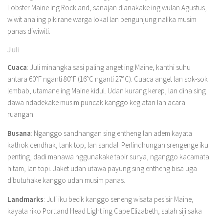
Lobster Maine ing Rockland, sanajan dianakake ing wulan Agustus,
wiwit ana ing pikirane warga lokal lan pengunjung nalika musim
panas diwiwiti.
Juli
Cuaca
: Juli minangka sasi paling anget ing Maine, kanthi suhu
antara 60°F nganti 80°F (16°C nganti 27°C). Cuaca anget lan sok-sok
lembab, utamane ing Maine kidul. Udan kurang kerep, lan dina sing
dawa ndadekake musim puncak kanggo kegiatan lan acara
ruangan.
Busana
: Nganggo sandhangan sing entheng lan adem kayata
kathok cendhak, tank top, lan sandal. Perlindhungan srengenge iku
penting, dadi manawa nggunakake tabir surya, nganggo kacamata
hitam, lan topi. Jaket udan utawa payung sing entheng bisa uga
dibutuhake kanggo udan musim panas.
Landmarks
: Juli iku becik kanggo seneng wisata pesisir Maine,
kayata riko Portland Head Light ing Cape Elizabeth, salah siji saka