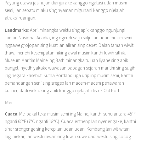
Payung utawa jas hujan dianjurake kanggo ngatasi udan musim
semi, lan sepatu mlaku sing nyaman migunani kanggo njelajah
atraksi ruangan.
Landmarks
: April minangka wektu sing apik kanggo ngunjungi
Taman Nasional Acadia, ing ngendi salju salju lan udan musim semi
nggawe grojogan sing kuat lan aliran sing cepet. Dalan taman wiwit
thaw, menehi kesempatan hiking awal musim kanthi luwih sithik.
Museum Maritim Maine ing Bath minangka tujuan liyane sing apik
banget, nyedhiyakake wawasan babagan sejarah maritim sing sugih
ing negara kasebut. Kutha Portland uga urip ing musim semi, kanthi
pemandangan seni sing sregep lan macem-macem penawaran
kuliner, dadi wektu sing apik kanggo njelajah distrik Old Port.
Mei
Cuaca
: Mei bakal teka musim semi ing Maine, kanthi suhu antara 45°F
nganti 65°F (7°C nganti 18°C). Cuaca entheng lan nyenengake, kanthi
sinar srengenge sing kerep lan udan udan. Kembang lan wit-witan
lagi mekar, lan wektu awan sing luwih suwe dadi wektu sing cocog