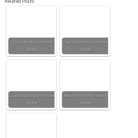
Related Posts:
Cuaca Montana miturut
Cuaca New Mexico miturut
Wulan
Wulan
Cuaca Washington miturut
New York Weather dening
Wulan
Wulan