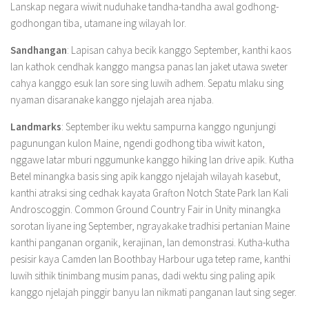
Lanskap negara wiwit nuduhake tandha-tandha awal godhong-
godhongan tiba, utamane ing wilayah lor.
Sandhangan
: Lapisan cahya becik kanggo September, kanthi kaos
lan kathok cendhak kanggo mangsa panas lan jaket utawa sweter
cahya kanggo esuk lan sore sing luwih adhem. Sepatu mlaku sing
nyaman disaranake kanggo njelajah area njaba.
Landmarks
: September iku wektu sampurna kanggo ngunjungi
pagunungan kulon Maine, ngendi godhong tiba wiwit katon,
nggawe latar mburi nggumunke kanggo hiking lan drive apik. Kutha
Betel minangka basis sing apik kanggo njelajah wilayah kasebut,
kanthi atraksi sing cedhak kayata Grafton Notch State Park lan Kali
Androscoggin. Common Ground Country Fair in Unity minangka
sorotan liyane ing September, ngrayakake tradhisi pertanian Maine
kanthi panganan organik, kerajinan, lan demonstrasi. Kutha-kutha
pesisir kaya Camden lan Boothbay Harbour uga tetep rame, kanthi
luwih sithik tinimbang musim panas, dadi wektu sing paling apik
kanggo njelajah pinggir banyu lan nikmati panganan laut sing seger.