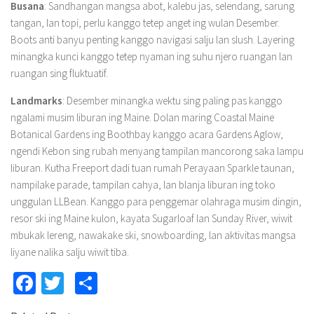
Busana
: Sandhangan mangsa abot, kalebu jas, selendang, sarung
tangan, lan topi, perlu kanggo tetep anget ing wulan Desember.
Boots anti banyu penting kanggo navigasi salju lan slush. Layering
minangka kunci kanggo tetep nyaman ing suhu njero ruangan lan
ruangan sing fluktuatif.
Landmarks
: Desember minangka wektu sing paling pas kanggo
ngalami musim liburan ing Maine. Dolan maring Coastal Maine
Botanical Gardens ing Boothbay kanggo acara Gardens Aglow,
ngendi Kebon sing rubah menyang tampilan mancorong saka lampu
liburan. Kutha Freeport dadi tuan rumah Perayaan Sparkle taunan,
nampilake parade, tampilan cahya, lan blanja liburan ing toko
unggulan LLBean. Kanggo para penggemar olahraga musim dingin,
resor ski ing Maine kulon, kayata Sugarloaf lan Sunday River, wiwit
mbukak lereng, nawakake ski, snowboarding, lan aktivitas mangsa
liyane nalika salju wiwit tiba.
Facebook
Twitter
Share