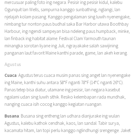
mercusuar paling foto ing negara. Pesisir ing pesisir kidul, kalebu
Ogunquit lan Wells, sampurna kanggo sunbathing, nglangi, lan
njelajah kolam pasang. Kanggo pengalaman sing luwih nyenengake,
nimbang tur nonton paus budhal saka Bar Harbor utawa Boothbay
Harbour, ing ngendi sampeyan bisa ndeleng paus humpback, minke,
lan finback ing habitat alame. Festival Clam Yarmouth taunan
minangka sorotan liyane ing Juli, ngrayakake salah sawijining
panganan laut favorit Maine kanthi parade, game, lan akeh kerang.
Agustus
Cuaca
: Agustus terus cuaca musim panas sing anget lan nyenengake
ing Maine, kanthi suhu antara 58°F nganti 78°F (14°C nganti 26°C).
Panas tetep bisa diatur, utamane ing pesisir, lan negara kasebut
ngalami udan sing luwih sithik. Resiko kelembapan rada mundhak,
nanging cuaca isih cocog kanggo kegiatan ruangan.
Busana
: Busana sing entheng lan udhara dianjurake ing wulan
Agustus, kalebu kathok cendhak, kaos, lan sandal. Tabir surya,
kacamata hitam, lan topi perlu kanggo nglindhungi srengenge. Jaket