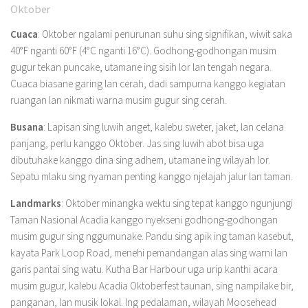
Oktober
Cuaca
: Oktober ngalami penurunan suhu sing signifikan, wiwit saka
40°F nganti 60°F (4°C nganti 16°C). Godhong-godhongan musim
gugur tekan puncake, utamane ing sisih lor lan tengah negara.
Cuaca biasane garing lan cerah, dadi sampurna kanggo kegiatan
ruangan lan nikmati warna musim gugur sing cerah.
Busana
: Lapisan sing luwih anget, kalebu sweter, jaket, lan celana
panjang, perlu kanggo Oktober. Jas sing luwih abot bisa uga
dibutuhake kanggo dina sing adhem, utamane ing wilayah lor.
Sepatu mlaku sing nyaman penting kanggo njelajah jalur lan taman.
Landmarks
: Oktober minangka wektu sing tepat kanggo ngunjungi
Taman Nasional Acadia kanggo nyekseni godhong-godhongan
musim gugur sing nggumunake. Pandu sing apik ing taman kasebut,
kayata Park Loop Road, menehi pemandangan alas sing warni lan
garis pantai sing watu. Kutha Bar Harbour uga urip kanthi acara
musim gugur, kalebu Acadia Oktoberfest taunan, sing nampilake bir,
panganan, lan musik lokal. Ing pedalaman, wilayah Moosehead