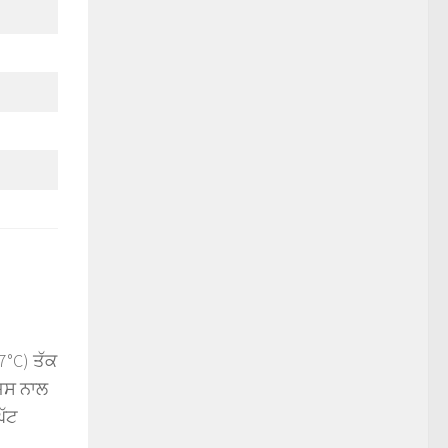
 7°C) ਤੱਕ
ਜਿਸ ਨਾਲ
ਘੱਟ