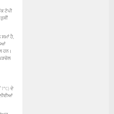
ੱਕ ਟੋਪੀ
ਤੁਸੀਂ
ਸਮਾਂ ਹੈ,
ਿਆਂ
ਰੇਲ ਹਨ।
 ਪੜਚੋਲ
 7°C) ਦੇ
 ਨੀਵੀਆਂ