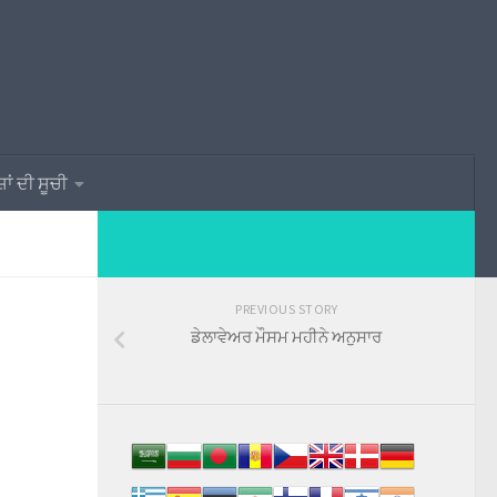
ਾਂ ਦੀ ਸੂਚੀ
PREVIOUS STORY
ਡੇਲਾਵੇਅਰ ਮੌਸਮ ਮਹੀਨੇ ਅਨੁਸਾਰ