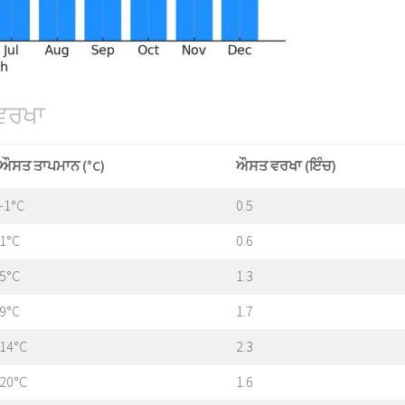
 ਵਰਖਾ
ਔਸਤ ਤਾਪਮਾਨ (°C)
ਔਸਤ ਵਰਖਾ (ਇੰਚ)
-1°C
0.5
1°C
0.6
5°C
1.3
9°C
1.7
14°C
2.3
20°C
1.6