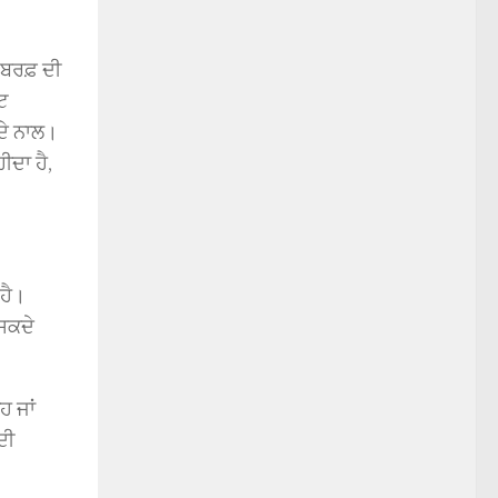
 ਬਰਫ਼ ਦੀ
ਟ
ਦੇ ਨਾਲ।
ੀਦਾ ਹੈ,
 ਹੈ।
 ਸਕਦੇ
ਹ ਜਾਂ
ਦੀ